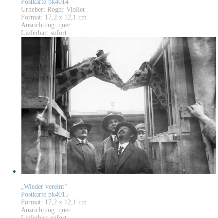
Postkarte pk4014
Urheber: Roger-Viollet
Format: 17,2 x 12,1 cm
Ausrichtung: quer
Lieferbar: sofort
„Wieder vereint“
Postkarte pk4015
Format: 17,2 x 12,1 cm
Ausrichtung: quer
Lieferbar: sofort