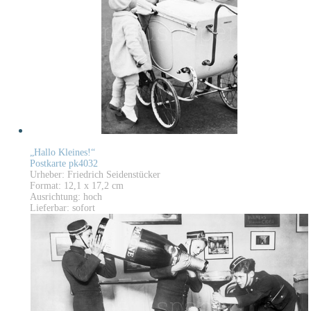
„Hallo Kleines!“
Postkarte pk4032
Urheber: Friedrich Seidenstücker
Format: 12,1 x 17,2 cm
Ausrichtung: hoch
Lieferbar: sofort