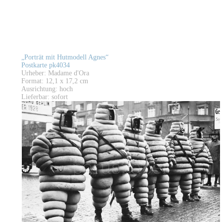
„Porträt mit Hutmodell Agnes“
Postkarte pk4034
Urheber: Madame d'Ora
Format: 12,1 x 17,2 cm
Ausrichtung: hoch
Lieferbar: sofort