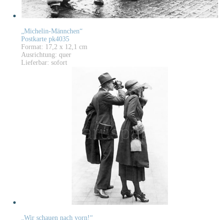
„Michelin-Männchen“
Postkarte pk4035
Format: 17,2 x 12,1 cm
Ausrichtung: quer
Lieferbar: sofort
„Wir schauen nach vorn!“