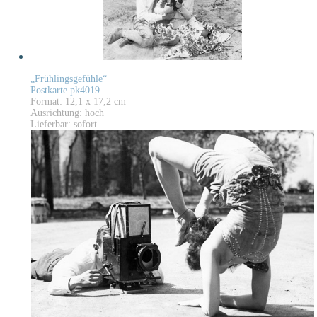
„Frühlingsgefühle“
Postkarte pk4019
Format: 12,1 x 17,2 cm
Ausrichtung: hoch
Lieferbar: sofort