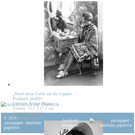
„Noch etwas Farbe auf die Lippen...“
Postkarte pk4001
Urheber: Atelier Balasz
zurück zur Übersicht
Format: 12,1 x 17,2 cm
Ausrichtung: hoch
© 2026
Lieferbar: sofort
facebook
paruspaper
.
nutzfeine
instagram
papeterie