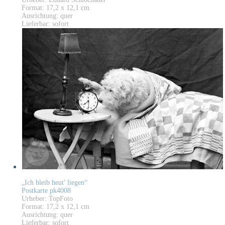
Format: 17,2 x 12,1 cm
Ausrichtung: quer
Lieferbar: sofort
„Ich bleib heut' liegen“
Postkarte pk4008
Urheber: TopFoto
Format: 17,2 x 12,1 cm
Ausrichtung: quer
Lieferbar: sofort