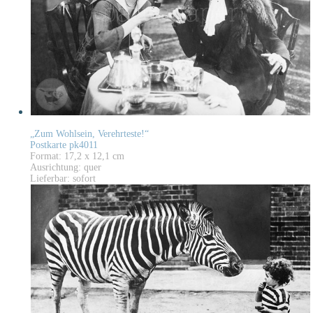
„Zum Wohlsein, Verehrteste!“
Postkarte pk4011
Format: 17,2 x 12,1 cm
Ausrichtung: quer
Lieferbar: sofort