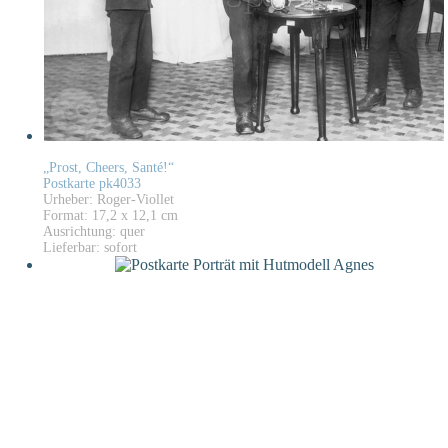
„Prost, Cheers, Santé!“
Postkarte pk4033
Urheber: Roger-Viollet
Format: 17,2 x 12,1 cm
Ausrichtung: quer
Lieferbar: sofort