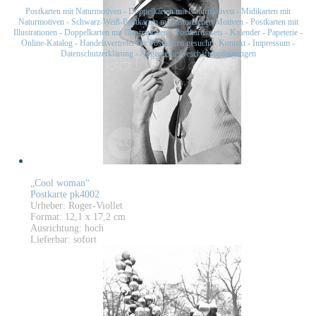
Postkarten mit Naturmotiven
-
Doppelkarten mit Naturmotiven
-
Midikarten mit
Naturmotiven
-
Schwarz-Weiß-Postkarten mit historischen Motiven
-
Postkarten mit
Illustrationen
-
Doppelkarten mit Illustrationen
-
Postkartensets
-
Kalender
-
Papeterie
-
Online-Katalog
-
Handelsvertreter für Postkarten gesucht
-
Kontakt
-
Impressum
-
Datenschutzerklärung
-
Allgemeine Geschäftsbedingungen
„Cool woman“
Postkarte pk4002
Urheber: Roger-Viollet
Format: 12,1 x 17,2 cm
Ausrichtung: hoch
Lieferbar: sofort