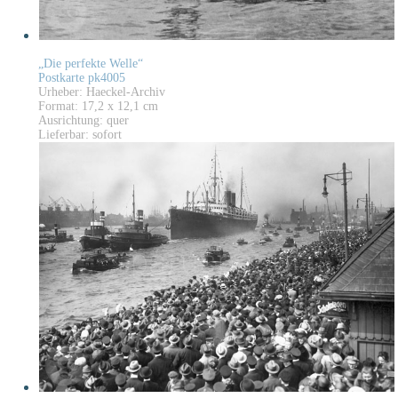
„Die perfekte Welle“
Postkarte pk4005
Urheber: Haeckel-Archiv
Format: 17,2 x 12,1 cm
Ausrichtung: quer
Lieferbar: sofort