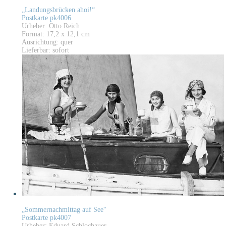
„Landungsbrücken ahoi!“
Postkarte pk4006
Urheber: Otto Reich
Format: 17,2 x 12,1 cm
Ausrichtung: quer
Lieferbar: sofort
„Sommernachmittag auf See“
Postkarte pk4007
Urheber: Eduard Schlochauer