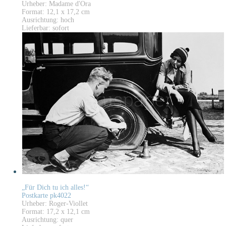
Urheber: Madame d'Ora
Format: 12,1 x 17,2 cm
Ausrichtung: hoch
Lieferbar: sofort
„Für Dich tu ich alles!“
Postkarte pk4022
Urheber: Roger-Viollet
Format: 17,2 x 12,1 cm
Ausrichtung: quer