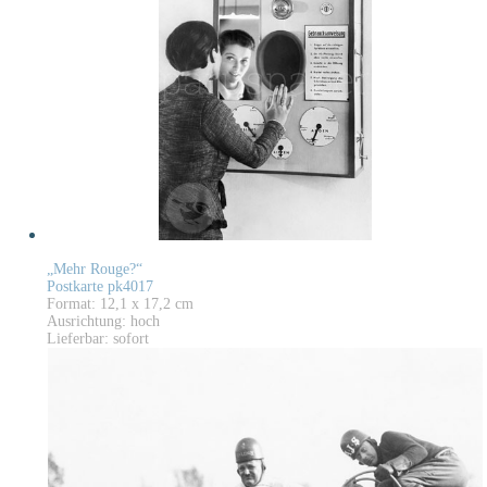
„Mehr Rouge?“
Postkarte pk4017
Format: 12,1 x 17,2 cm
Ausrichtung: hoch
Lieferbar: sofort