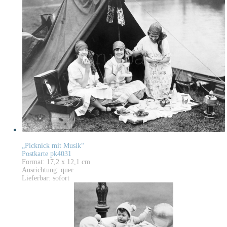
„Picknick mit Musik“
Postkarte pk4031
Format: 17,2 x 12,1 cm
Ausrichtung: quer
Lieferbar: sofort