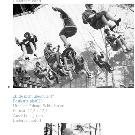
Lieferbar: sofort
„Bitte nicht überholen!“
Postkarte pk4023
Urheber: Eduard Schlochauer
Format: 17,2 x 12,1 cm
Ausrichtung: quer
Lieferbar: sofort