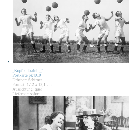
„Kopfballtraining“
Postkarte pk4010
Urheber: Schirner
Format: 17,2 x 12,1 cm
Ausrichtung: quer
Lieferbar: sofort