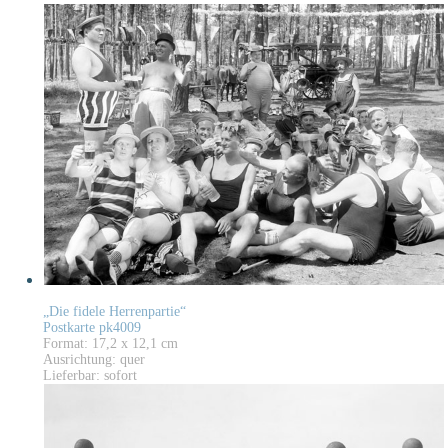
„Die fidele Herrenpartie“
Postkarte pk4009
Format: 17,2 x 12,1 cm
Ausrichtung: quer
Lieferbar: sofort