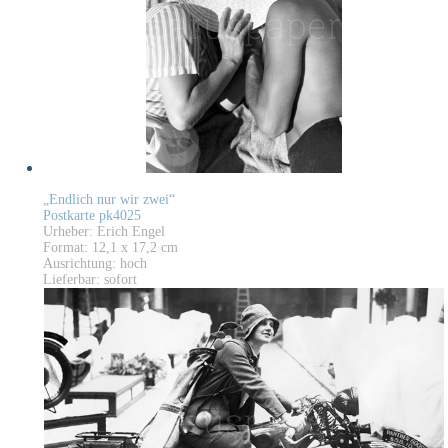
„Endlich nur wir zwei“
Postkarte pk4025
Urheber: Erich Engel
Format: 12,1 x 17,2 cm
Ausrichtung: hoch
Lieferbar: sofort