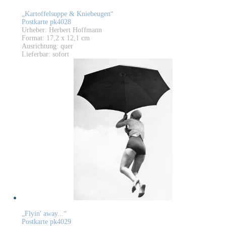
„Kartoffelsuppe & Kniebeugen“
Postkarte pk4028
Urheber: Herbert Hoffmann
Format: 17,2 x 12,1 cm
Ausrichtung: quer
Lieferbar: sofort
„Flyin' away...“
Postkarte pk4029