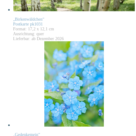
„Birkenwäldchen“
Postkarte pk1031
Format: 17,2 x 12,1 cm
Ausrichtung: quer
Lieferbar: ab Dezember 2026
„Gedenkemein“