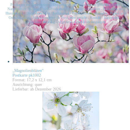
Postkarten mit Naturmotiven
-
Doppelkarten mit Naturmotiven
-
Midikarten mit
Naturmotiven
-
Schwarz-Weiß-Postkarten mit historischen Motiven
-
Postkarten mit
Illustrationen
-
Doppelkarten mit Illustrationen
-
Postkartensets
-
Kalender
-
Papeterie
-
Online-Katalog
-
Handelsvertreter für Postkarten gesucht
-
Kontakt
-
Impressum
-
Datenschutzerklärung
-
Allgemeine Geschäftsbedingungen
„Magnolienblüten“
Postkarte pk1002
Format: 17,2 x 12,1 cm
Ausrichtung: quer
Lieferbar: ab Dezember 2026