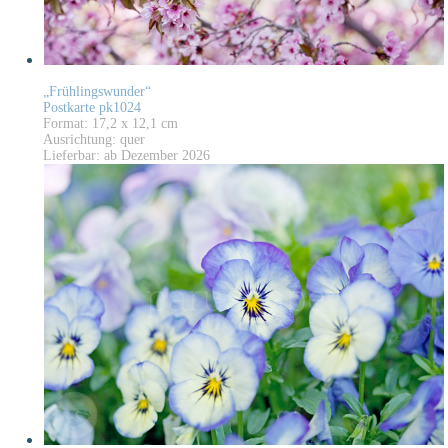
„Frühlingswunder“
Postkarte pk1024
Format: 17,2 x 12,1 cm
Ausrichtung: quer
Lieferbar: ab Dezember 2026