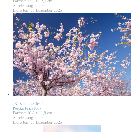
Format: 17,2 x 12,1 cm
Ausrichtung: quer
Lieferbar: ab Dezember 2026
„Kirschblütenfest“
Postkarte pk1007
Format: 16,8 x 11,8 cm
Ausrichtung: quer
Lieferbar: ab Dezember 2026