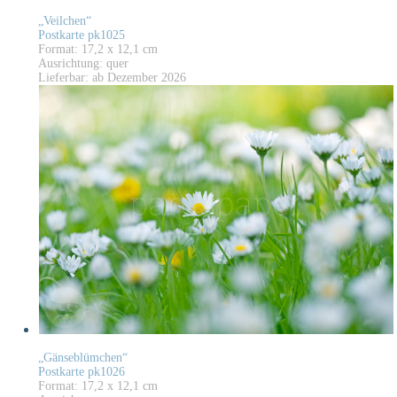
„Veilchen“
Postkarte pk1025
Format: 17,2 x 12,1 cm
Ausrichtung: quer
Lieferbar: ab Dezember 2026
„Gänseblümchen“
Postkarte pk1026
Format: 17,2 x 12,1 cm