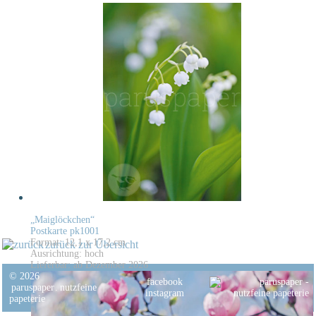
„Maiglöckchen“
Postkarte pk1001
Format: 12,1 x 17,2 cm
zurück zur Übersicht
Ausrichtung: hoch
Lieferbar: ab Dezember 2026
© 2026
facebook
paruspaper
.
nutzfeine
instagram
papeterie