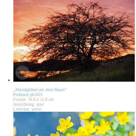
„Abendglühen am alten Baum“
Postkarte pk1021
Format: 16,8 x 11,8 cm
Ausrichtung: quer
Lieferbar: sofort