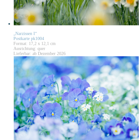
„Narzissen I“
Postkarte pk1004
Format: 17,2 x 12,1 cm
Ausrichtung: quer
Lieferbar: ab Dezember 2026