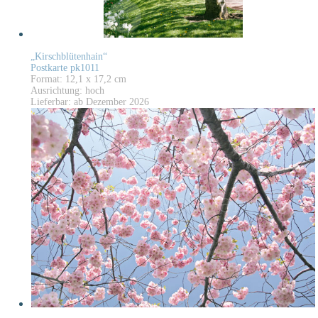
„Kirschblütenhain“
Postkarte pk1011
Format: 12,1 x 17,2 cm
Ausrichtung: hoch
Lieferbar: ab Dezember 2026