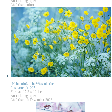
Ausrichtung: quer
Lieferbar: sofort
„Hahnenfuß liebt Wiesenkerbel“
Postkarte pk1027
Format: 17,2 x 12,1 cm
Ausrichtung: quer
Lieferbar: ab Dezember 2026