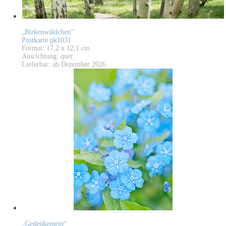
„Birkenwäldchen“
Postkarte pk1031
Format: 17,2 x 12,1 cm
Ausrichtung: quer
Lieferbar: ab Dezember 2026
„Gedenkemein“