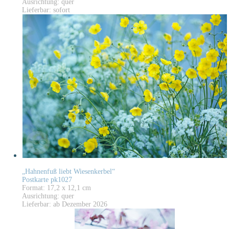
Ausrichtung: quer
Lieferbar: sofort
„Hahnenfuß liebt Wiesenkerbel“
Postkarte pk1027
Format: 17,2 x 12,1 cm
Ausrichtung: quer
Lieferbar: ab Dezember 2026