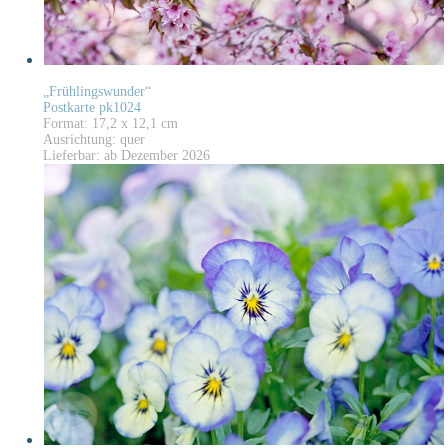
„Frühlingswunder“
Postkarte pk1024
Format: 17,2 x 12,1 cm
Ausrichtung: quer
Lieferbar: ab Dezember 2026