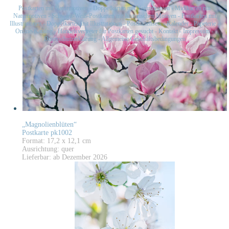
Postkarten mit Naturmotiven
-
Doppelkarten mit Naturmotiven
-
Midikarten mit
Naturmotiven
-
Schwarz-Weiß-Postkarten mit historischen Motiven
-
Postkarten mit
Illustrationen
-
Doppelkarten mit Illustrationen
-
Postkartensets
-
Kalender
-
Papeterie
-
Online-Katalog
-
Handelsvertreter für Postkarten gesucht
-
Kontakt
-
Impressum
-
Datenschutzerklärung
-
Allgemeine Geschäftsbedingungen
„Magnolienblüten“
Postkarte pk1002
Format: 17,2 x 12,1 cm
Ausrichtung: quer
Lieferbar: ab Dezember 2026