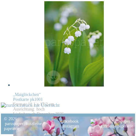
„Maiglöckchen“
Postkarte pk1001
Format: 12,1 x 17,2 cm
zurück zur Übersicht
Ausrichtung: hoch
Lieferbar: ab Dezember 2026
© 2026
facebook
paruspaper
.
nutzfeine
instagram
papeterie