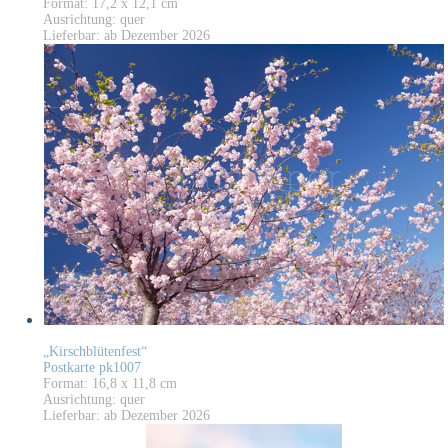
Format: 17,2 x 12,1 cm
Ausrichtung: quer
Lieferbar: ab Dezember 2026
„Kirschblütenfest“
Postkarte pk1007
Format: 16,8 x 11,8 cm
Ausrichtung: quer
Lieferbar: ab Dezember 2026