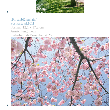
„Kirschblütenhain“
Postkarte pk1011
Format: 12,1 x 17,2 cm
Ausrichtung: hoch
Lieferbar: ab Dezember 2026