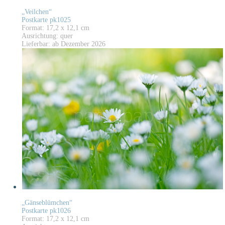
„Veilchen“
Postkarte pk1025
Format: 17,2 x 12,1 cm
Ausrichtung: quer
Lieferbar: ab Dezember 2026
„Gänseblümchen“
Postkarte pk1026
Format: 17,2 x 12,1 cm