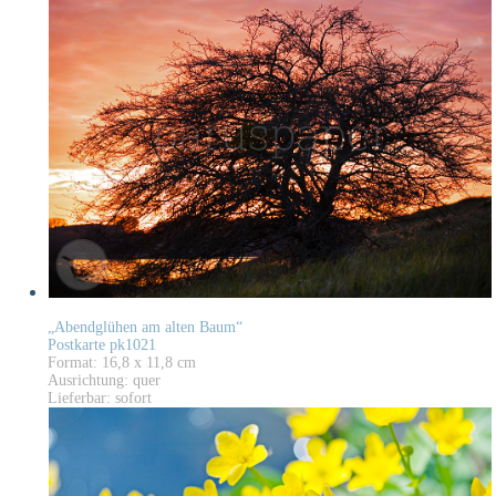
„Abendglühen am alten Baum“
Postkarte pk1021
Format: 16,8 x 11,8 cm
Ausrichtung: quer
Lieferbar: sofort