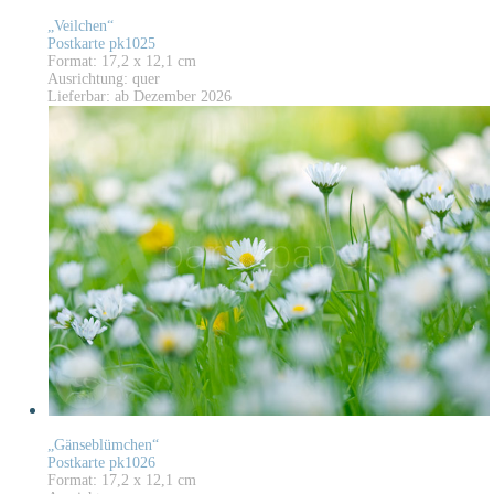
„Veilchen“
Postkarte pk1025
Format: 17,2 x 12,1 cm
Ausrichtung: quer
Lieferbar: ab Dezember 2026
„Gänseblümchen“
Postkarte pk1026
Format: 17,2 x 12,1 cm