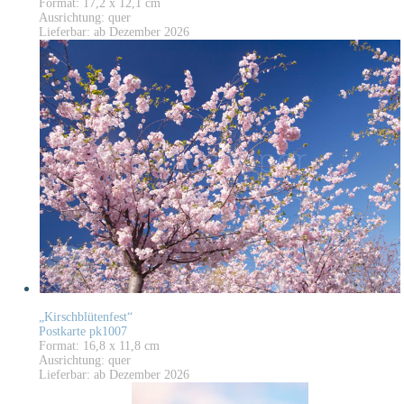
Format: 17,2 x 12,1 cm
Ausrichtung: quer
Lieferbar: ab Dezember 2026
„Kirschblütenfest“
Postkarte pk1007
Format: 16,8 x 11,8 cm
Ausrichtung: quer
Lieferbar: ab Dezember 2026