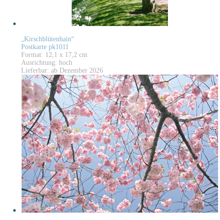
„Kirschblütenhain“
Postkarte pk1011
Format: 12,1 x 17,2 cm
Ausrichtung: hoch
Lieferbar: ab Dezember 2026