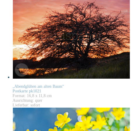
„Abendglühen am alten Baum“
Postkarte pk1021
Format: 16,8 x 11,8 cm
Ausrichtung: quer
Lieferbar: sofort