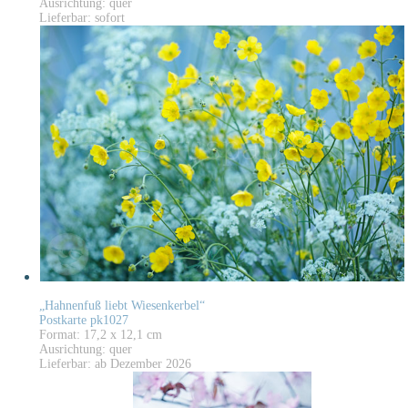
Ausrichtung: quer
Lieferbar: sofort
„Hahnenfuß liebt Wiesenkerbel“
Postkarte pk1027
Format: 17,2 x 12,1 cm
Ausrichtung: quer
Lieferbar: ab Dezember 2026