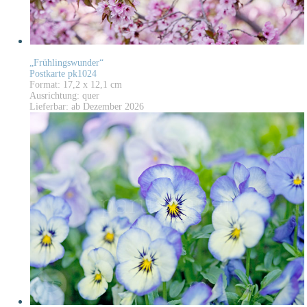
„Frühlingswunder“
Postkarte pk1024
Format: 17,2 x 12,1 cm
Ausrichtung: quer
Lieferbar: ab Dezember 2026