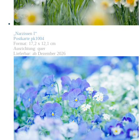
„Narzissen I“
Postkarte pk1004
Format: 17,2 x 12,1 cm
Ausrichtung: quer
Lieferbar: ab Dezember 2026