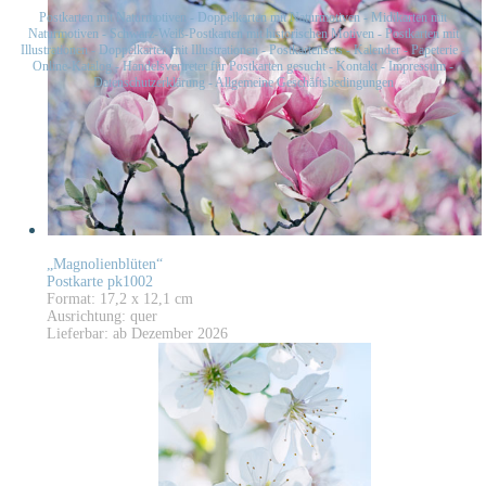
Postkarten mit Naturmotiven
-
Doppelkarten mit Naturmotiven
-
Midikarten mit
Naturmotiven
-
Schwarz-Weiß-Postkarten mit historischen Motiven
-
Postkarten mit
Illustrationen
-
Doppelkarten mit Illustrationen
-
Postkartensets
-
Kalender
-
Papeterie
-
Online-Katalog
-
Handelsvertreter für Postkarten gesucht
-
Kontakt
-
Impressum
-
Datenschutzerklärung
-
Allgemeine Geschäftsbedingungen
„Magnolienblüten“
Postkarte pk1002
Format: 17,2 x 12,1 cm
Ausrichtung: quer
Lieferbar: ab Dezember 2026