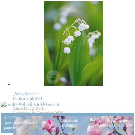
„Maiglöckchen“
Postkarte pk1001
Format: 12,1 x 17,2 cm
zurück zur Übersicht
Ausrichtung: hoch
Lieferbar: ab Dezember 2026
© 2026
facebook
paruspaper
.
nutzfeine
instagram
papeterie