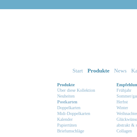
Start
Produkte
News
Ka
Produkte
Empfehlu
Über diese Kollektion
Frühjahr
Neuheiten
Sommer/gan
Postkarten
Herbst
Doppelkarten
Winter
Midi-Doppelkarten
Weihnachte
Kalender
Glückwüns
Papiertüten
abstrakt & s
Briefumschläge
Collagen