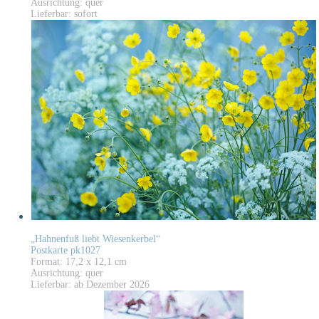
Ausrichtung: quer
Lieferbar: sofort
„Hahnenfuß liebt Wiesenkerbel“
Postkarte pk1027
Format: 17,2 x 12,1 cm
Ausrichtung: quer
Lieferbar: ab Dezember 2026