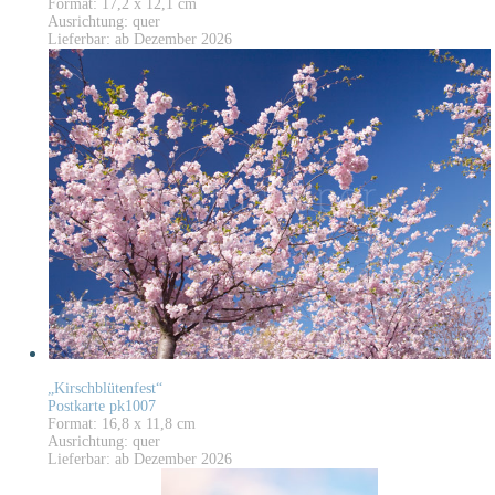
Format: 17,2 x 12,1 cm
Ausrichtung: quer
Lieferbar: ab Dezember 2026
„Kirschblütenfest“
Postkarte pk1007
Format: 16,8 x 11,8 cm
Ausrichtung: quer
Lieferbar: ab Dezember 2026