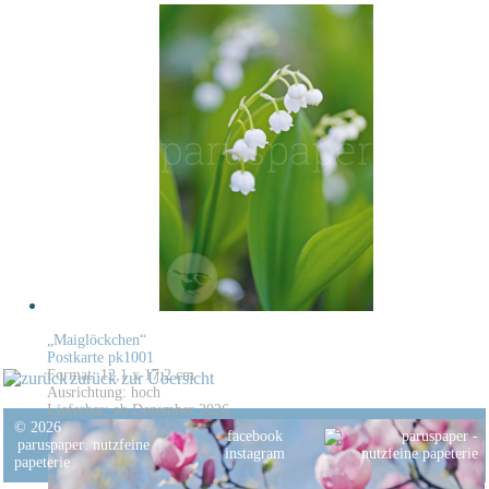
„Maiglöckchen“
Postkarte pk1001
Format: 12,1 x 17,2 cm
zurück zur Übersicht
Ausrichtung: hoch
Lieferbar: ab Dezember 2026
© 2026
facebook
paruspaper
.
nutzfeine
instagram
papeterie