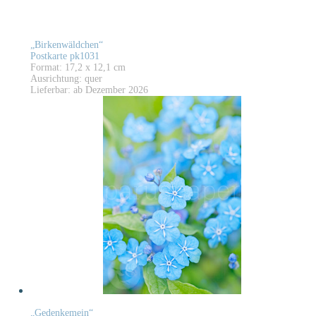
„Birkenwäldchen“
Postkarte pk1031
Format: 17,2 x 12,1 cm
Ausrichtung: quer
Lieferbar: ab Dezember 2026
„Gedenkemein“