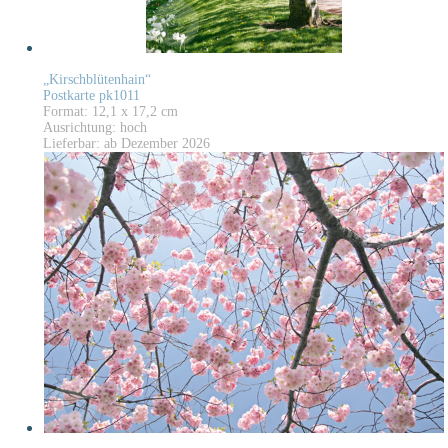
„Kirschblütenhain“
Postkarte pk1011
Format: 12,1 x 17,2 cm
Ausrichtung: hoch
Lieferbar: ab Dezember 2026