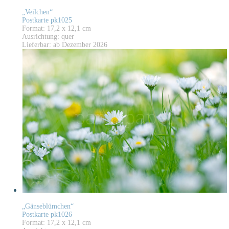
„Veilchen“
Postkarte pk1025
Format: 17,2 x 12,1 cm
Ausrichtung: quer
Lieferbar: ab Dezember 2026
„Gänseblümchen“
Postkarte pk1026
Format: 17,2 x 12,1 cm