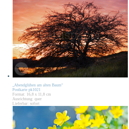
„Abendglühen am alten Baum“
Postkarte pk1021
Format: 16,8 x 11,8 cm
Ausrichtung: quer
Lieferbar: sofort