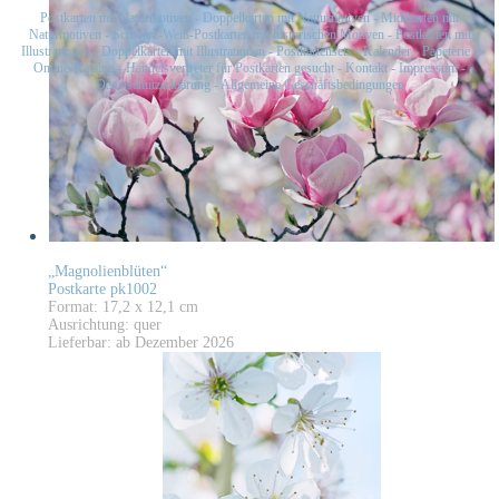
Postkarten mit Naturmotiven
-
Doppelkarten mit Naturmotiven
-
Midikarten mit
Naturmotiven
-
Schwarz-Weiß-Postkarten mit historischen Motiven
-
Postkarten mit
Illustrationen
-
Doppelkarten mit Illustrationen
-
Postkartensets
-
Kalender
-
Papeterie
-
Online-Katalog
-
Handelsvertreter für Postkarten gesucht
-
Kontakt
-
Impressum
-
Datenschutzerklärung
-
Allgemeine Geschäftsbedingungen
„Magnolienblüten“
Postkarte pk1002
Format: 17,2 x 12,1 cm
Ausrichtung: quer
Lieferbar: ab Dezember 2026