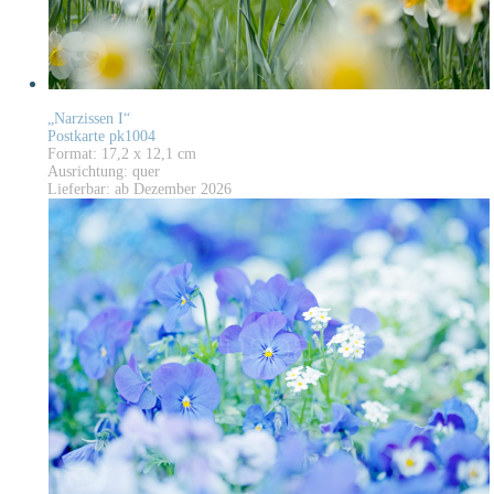
„Narzissen I“
Postkarte pk1004
Format: 17,2 x 12,1 cm
Ausrichtung: quer
Lieferbar: ab Dezember 2026