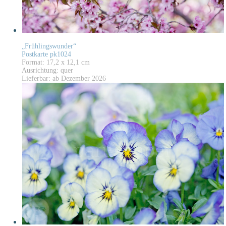
„Frühlingswunder“
Postkarte pk1024
Format: 17,2 x 12,1 cm
Ausrichtung: quer
Lieferbar: ab Dezember 2026