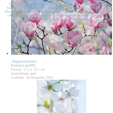
Postkarten mit Naturmotiven
-
Doppelkarten mit Naturmotiven
-
Midikarten mit
Naturmotiven
-
Schwarz-Weiß-Postkarten mit historischen Motiven
-
Postkarten mit
Illustrationen
-
Doppelkarten mit Illustrationen
-
Postkartensets
-
Kalender
-
Papeterie
-
Online-Katalog
-
Handelsvertreter für Postkarten gesucht
-
Kontakt
-
Impressum
-
Datenschutzerklärung
-
Allgemeine Geschäftsbedingungen
„Magnolienblüten“
Postkarte pk1002
Format: 17,2 x 12,1 cm
Ausrichtung: quer
Lieferbar: ab Dezember 2026