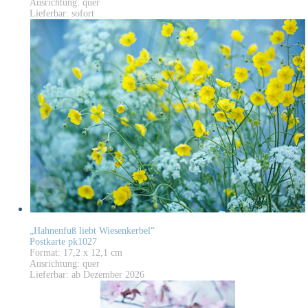
Ausrichtung: quer
Lieferbar: sofort
„Hahnenfuß liebt Wiesenkerbel“
Postkarte pk1027
Format: 17,2 x 12,1 cm
Ausrichtung: quer
Lieferbar: ab Dezember 2026