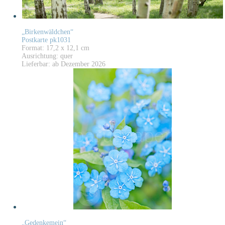
„Birkenwäldchen“
Postkarte pk1031
Format: 17,2 x 12,1 cm
Ausrichtung: quer
Lieferbar: ab Dezember 2026
„Gedenkemein“