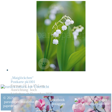
„Maiglöckchen“
Postkarte pk1001
Format: 12,1 x 17,2 cm
zurück zur Übersicht
Ausrichtung: hoch
Lieferbar: ab Dezember 2026
© 2026
facebook
paruspaper
.
nutzfeine
instagram
papeterie