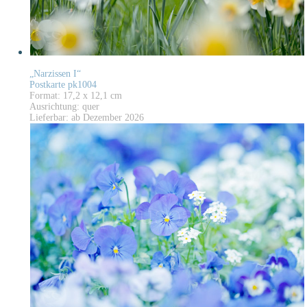
„Narzissen I“
Postkarte pk1004
Format: 17,2 x 12,1 cm
Ausrichtung: quer
Lieferbar: ab Dezember 2026