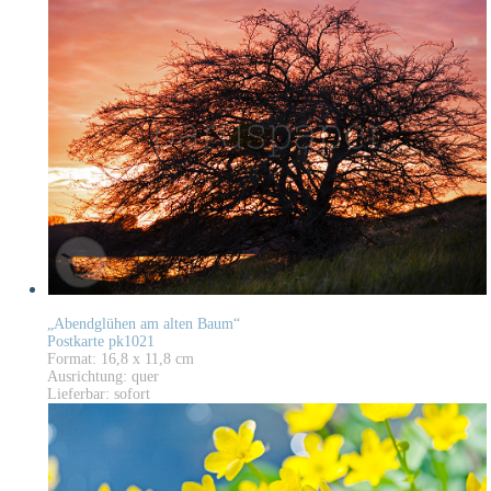
„Abendglühen am alten Baum“
Postkarte pk1021
Format: 16,8 x 11,8 cm
Ausrichtung: quer
Lieferbar: sofort