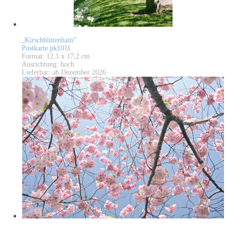
„Kirschblütenhain“
Postkarte pk1011
Format: 12,1 x 17,2 cm
Ausrichtung: hoch
Lieferbar: ab Dezember 2026