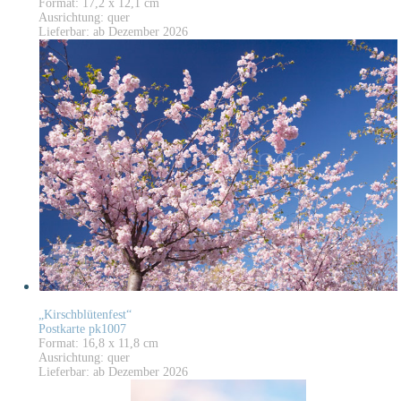
Format: 17,2 x 12,1 cm
Ausrichtung: quer
Lieferbar: ab Dezember 2026
„Kirschblütenfest“
Postkarte pk1007
Format: 16,8 x 11,8 cm
Ausrichtung: quer
Lieferbar: ab Dezember 2026