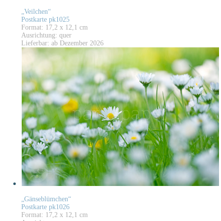
„Veilchen“
Postkarte pk1025
Format: 17,2 x 12,1 cm
Ausrichtung: quer
Lieferbar: ab Dezember 2026
„Gänseblümchen“
Postkarte pk1026
Format: 17,2 x 12,1 cm