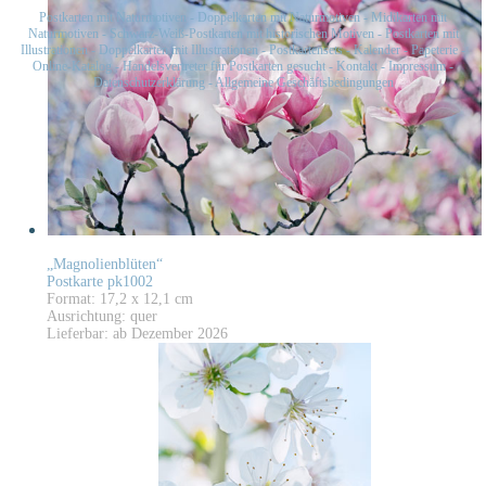
Postkarten mit Naturmotiven
-
Doppelkarten mit Naturmotiven
-
Midikarten mit
Naturmotiven
-
Schwarz-Weiß-Postkarten mit historischen Motiven
-
Postkarten mit
Illustrationen
-
Doppelkarten mit Illustrationen
-
Postkartensets
-
Kalender
-
Papeterie
-
Online-Katalog
-
Handelsvertreter für Postkarten gesucht
-
Kontakt
-
Impressum
-
Datenschutzerklärung
-
Allgemeine Geschäftsbedingungen
„Magnolienblüten“
Postkarte pk1002
Format: 17,2 x 12,1 cm
Ausrichtung: quer
Lieferbar: ab Dezember 2026