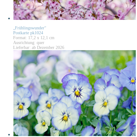
„Frühlingswunder“
Postkarte pk1024
Format: 17,2 x 12,1 cm
Ausrichtung: quer
Lieferbar: ab Dezember 2026