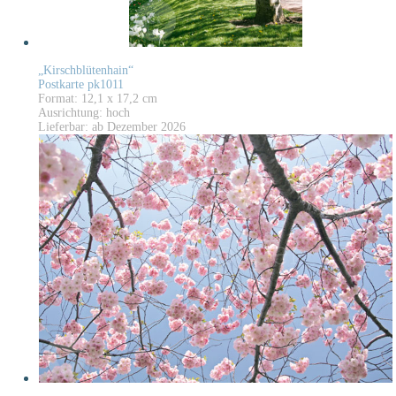
„Kirschblütenhain“
Postkarte pk1011
Format: 12,1 x 17,2 cm
Ausrichtung: hoch
Lieferbar: ab Dezember 2026