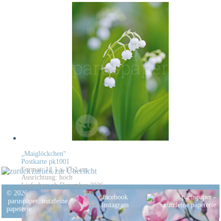
„Maiglöckchen“
Postkarte pk1001
Format: 12,1 x 17,2 cm
zurück zur Übersicht
Ausrichtung: hoch
Lieferbar: ab Dezember 2026
© 2026
facebook
paruspaper
.
nutzfeine
instagram
papeterie