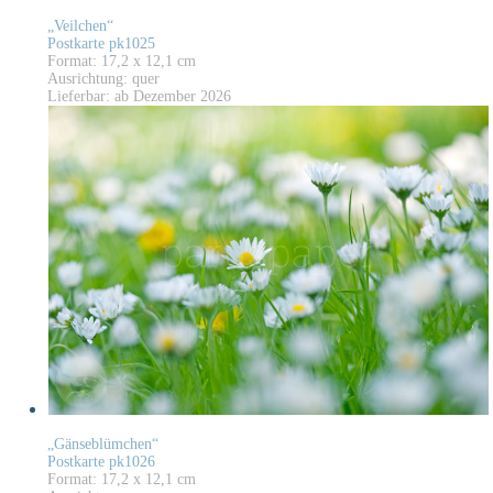
„Veilchen“
Postkarte pk1025
Format: 17,2 x 12,1 cm
Ausrichtung: quer
Lieferbar: ab Dezember 2026
„Gänseblümchen“
Postkarte pk1026
Format: 17,2 x 12,1 cm