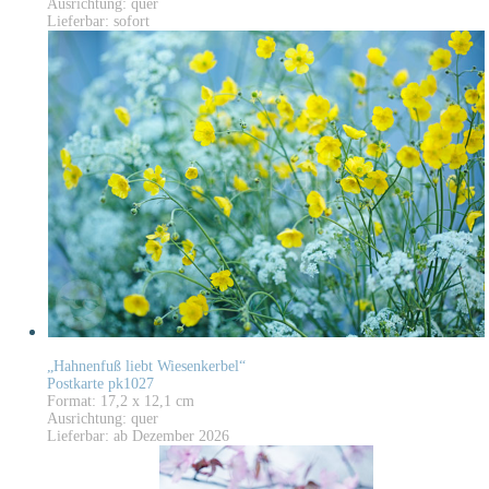
Ausrichtung: quer
Lieferbar: sofort
„Hahnenfuß liebt Wiesenkerbel“
Postkarte pk1027
Format: 17,2 x 12,1 cm
Ausrichtung: quer
Lieferbar: ab Dezember 2026