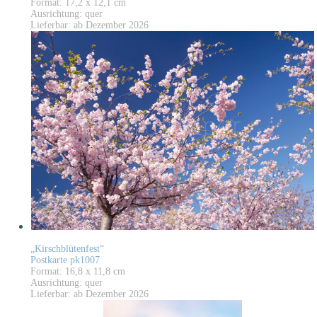
Format: 17,2 x 12,1 cm
Ausrichtung: quer
Lieferbar: ab Dezember 2026
„Kirschblütenfest“
Postkarte pk1007
Format: 16,8 x 11,8 cm
Ausrichtung: quer
Lieferbar: ab Dezember 2026