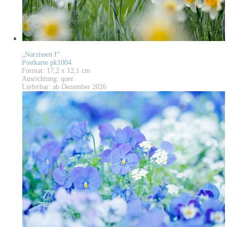
„Narzissen I“
Postkarte pk1004
Format: 17,2 x 12,1 cm
Ausrichtung: quer
Lieferbar: ab Dezember 2026