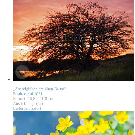
„Abendglühen am alten Baum“
Postkarte pk1021
Format: 16,8 x 11,8 cm
Ausrichtung: quer
Lieferbar: sofort