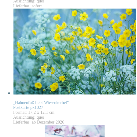
Ausrichtung: quer
Lieferbar: sofort
„Hahnenfuß liebt Wiesenkerbel“
Postkarte pk1027
Format: 17,2 x 12,1 cm
Ausrichtung: quer
Lieferbar: ab Dezember 2026