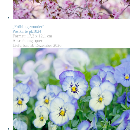
„Frühlingswunder“
Postkarte pk1024
Format: 17,2 x 12,1 cm
Ausrichtung: quer
Lieferbar: ab Dezember 2026