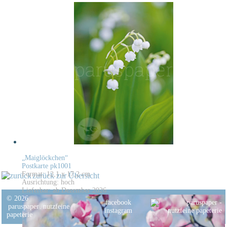
„Maiglöckchen“
Postkarte pk1001
Format: 12,1 x 17,2 cm
zurück zur Übersicht
Ausrichtung: hoch
Lieferbar: ab Dezember 2026
© 2026
facebook
paruspaper
.
nutzfeine
instagram
papeterie