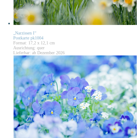
„Narzissen I“
Postkarte pk1004
Format: 17,2 x 12,1 cm
Ausrichtung: quer
Lieferbar: ab Dezember 2026