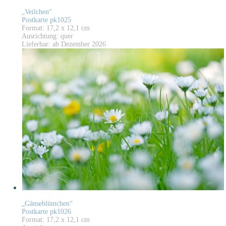
„Veilchen“
Postkarte pk1025
Format: 17,2 x 12,1 cm
Ausrichtung: quer
Lieferbar: ab Dezember 2026
„Gänseblümchen“
Postkarte pk1026
Format: 17,2 x 12,1 cm