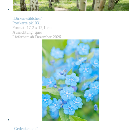
„Birkenwäldchen“
Postkarte pk1031
Format: 17,2 x 12,1 cm
Ausrichtung: quer
Lieferbar: ab Dezember 2026
„Gedenkemein“