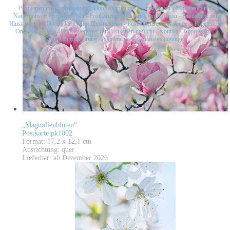
Postkarten mit Naturmotiven
-
Doppelkarten mit Naturmotiven
-
Midikarten mit
Naturmotiven
-
Schwarz-Weiß-Postkarten mit historischen Motiven
-
Postkarten mit
Illustrationen
-
Doppelkarten mit Illustrationen
-
Postkartensets
-
Kalender
-
Papeterie
-
Online-Katalog
-
Handelsvertreter für Postkarten gesucht
-
Kontakt
-
Impressum
-
Datenschutzerklärung
-
Allgemeine Geschäftsbedingungen
„Magnolienblüten“
Postkarte pk1002
Format: 17,2 x 12,1 cm
Ausrichtung: quer
Lieferbar: ab Dezember 2026