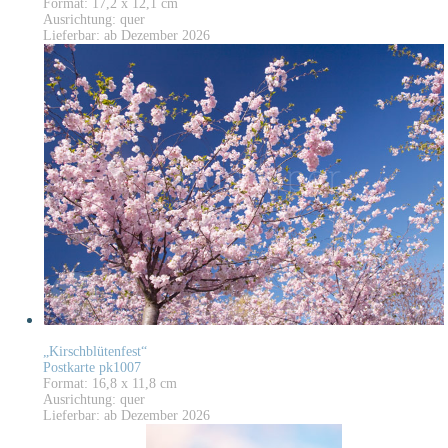
Format: 17,2 x 12,1 cm
Ausrichtung: quer
Lieferbar: ab Dezember 2026
„Kirschblütenfest“
Postkarte pk1007
Format: 16,8 x 11,8 cm
Ausrichtung: quer
Lieferbar: ab Dezember 2026