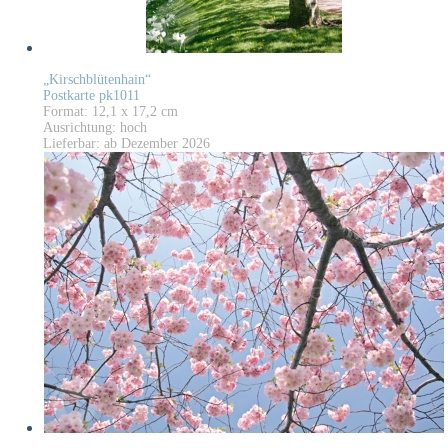
„Kirschblütenhain“
Postkarte pk1011
Format: 12,1 x 17,2 cm
Ausrichtung: hoch
Lieferbar: ab Dezember 2026