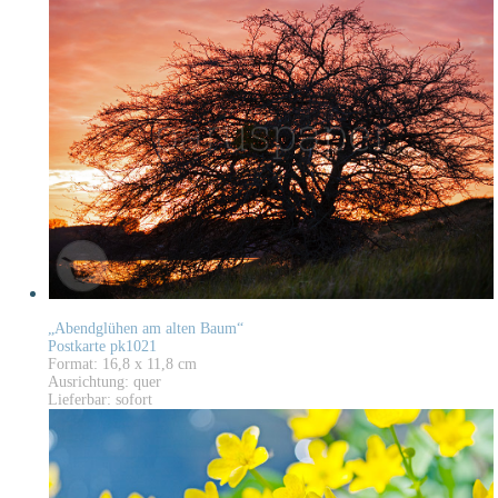
„Abendglühen am alten Baum“
Postkarte pk1021
Format: 16,8 x 11,8 cm
Ausrichtung: quer
Lieferbar: sofort