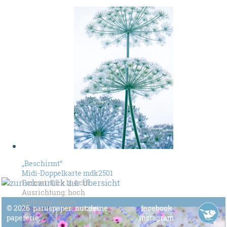
„Beschirmt“
Midi-Doppelkarte mdk2501
zurück zur Übersicht
Format: 8,5 x 11,4 cm
Ausrichtung: hoch
Lieferbar: sofort
© 2026
paruspaper
.
nutzfeine
facebook
papeterie
instagram