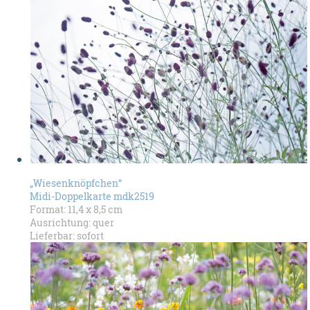
„Wiesenknöpfchen“
Midi-Doppelkarte mdk2519
Format: 11,4 x 8,5 cm
Ausrichtung: quer
Lieferbar: sofort