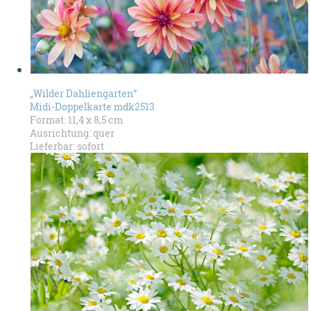
„Wilder Dahliengarten“
Midi-Doppelkarte mdk2513
Format: 11,4 x 8,5 cm
Ausrichtung: quer
Lieferbar: sofort