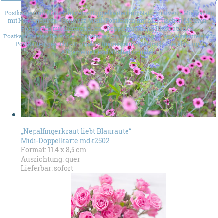
Postkarten mit Naturmotiven
-
Doppelkarten mit Naturmotiven
-
Midikarten
mit Naturmotiven
-
Schwarz-Weiß-Postkarten mit historischen Motiven
-
Postkarten mit Illustrationen
-
Doppelkarten mit Illustrationen
-
Postkartensets
-
Kalender
-
Papeterie
-
Online-Katalog
-
Handelsvertreter für
Postkarten gesucht
-
Kontakt
-
Impressum
-
Datenschutzerklärung
-
Allgemeine Geschäftsbedingungen
„Nepalfingerkraut liebt Blauraute“
Midi-Doppelkarte mdk2502
Format: 11,4 x 8,5 cm
Ausrichtung: quer
Lieferbar: sofort