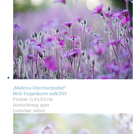
„Madeira-Storchschnabel“
Midi-Doppelkarte mdk2510
Format: 11,4 x 8,5 cm
Ausrichtung: quer
Lieferbar: sofort