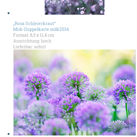
„Rosa Schleierkraut“
Midi-Doppelkarte mdk2534
Format: 8,5 x 11,4 cm
Ausrichtung: hoch
Lieferbar: sofort