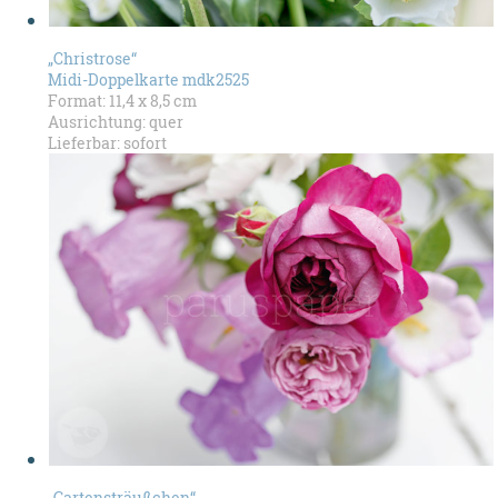
„Christrose“
Midi-Doppelkarte mdk2525
Format: 11,4 x 8,5 cm
Ausrichtung: quer
Lieferbar: sofort
„Gartensträußchen“