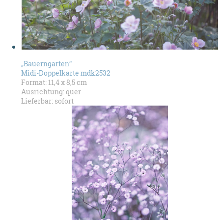
„Bauerngarten“
Midi-Doppelkarte mdk2532
Format: 11,4 x 8,5 cm
Ausrichtung: quer
Lieferbar: sofort