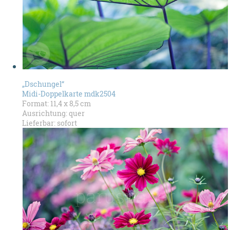
„Dschungel“
Midi-Doppelkarte mdk2504
Format: 11,4 x 8,5 cm
Ausrichtung: quer
Lieferbar: sofort