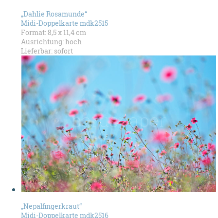
„Dahlie Rosamunde“
Midi-Doppelkarte mdk2515
Format: 8,5 x 11,4 cm
Ausrichtung: hoch
Lieferbar: sofort
„Nepalfingerkraut“
Midi-Doppelkarte mdk2516