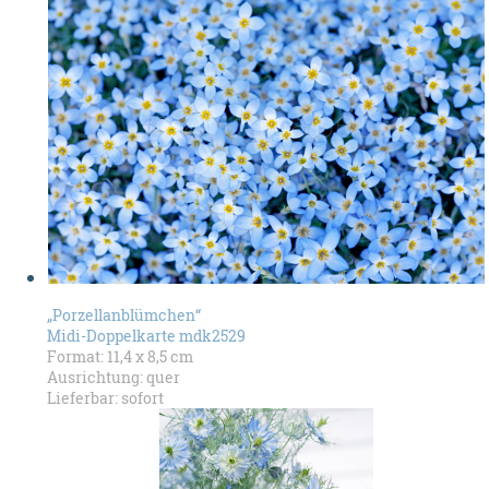
„Porzellanblümchen“
Midi-Doppelkarte mdk2529
Format: 11,4 x 8,5 cm
Ausrichtung: quer
Lieferbar: sofort