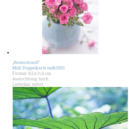
„Rosenstrauß“
Midi-Doppelkarte mdk2503
Format: 8,5 x 11,4 cm
Ausrichtung: hoch
Lieferbar: sofort