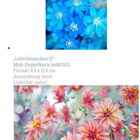
„Leberblümchen II“
Midi-Doppelkarte mdk2512
Format: 8,5 x 11,4 cm
Ausrichtung: hoch
Lieferbar: sofort