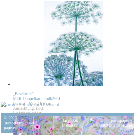
„Beschirmt“
Midi-Doppelkarte mdk2501
Format: 8,5 x 11,4 cm
zurück zur Übersicht
Ausrichtung: hoch
Lieferbar: sofort
© 2026
facebook
paruspaper
.
nutzfeine
instagram
papeterie