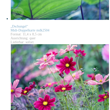
„Dschungel“
Midi-Doppelkarte mdk2504
Format: 11,4 x 8,5 cm
Ausrichtung: quer
Lieferbar: sofort