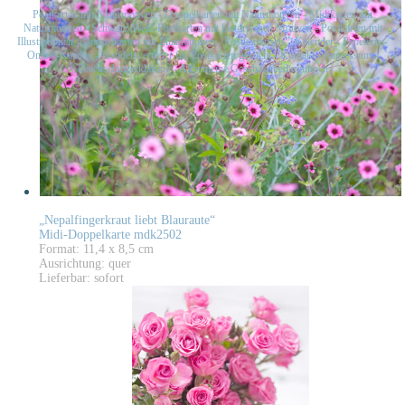
Postkarten mit Naturmotiven
-
Doppelkarten mit Naturmotiven
-
Midikarten mit
Naturmotiven
-
Schwarz-Weiß-Postkarten mit historischen Motiven
-
Postkarten mit
Illustrationen
-
Doppelkarten mit Illustrationen
-
Postkartensets
-
Kalender
-
Papeterie
-
Online-Katalog
-
Handelsvertreter für Postkarten gesucht
-
Kontakt
-
Impressum
-
Datenschutzerklärung
-
Allgemeine Geschäftsbedingungen
„Nepalfingerkraut liebt Blauraute“
Midi-Doppelkarte mdk2502
Format: 11,4 x 8,5 cm
Ausrichtung: quer
Lieferbar: sofort