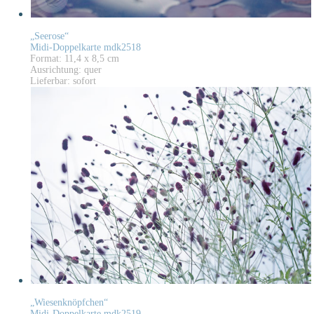
„Seerose“
Midi-Doppelkarte mdk2518
Format: 11,4 x 8,5 cm
Ausrichtung: quer
Lieferbar: sofort
„Wiesenknöpfchen“
Midi-Doppelkarte mdk2519