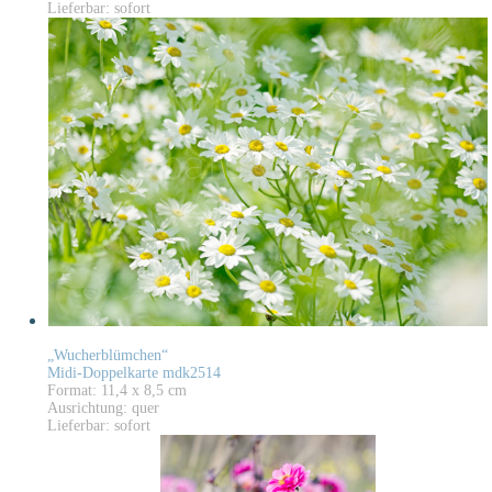
Lieferbar: sofort
„Wucherblümchen“
Midi-Doppelkarte mdk2514
Format: 11,4 x 8,5 cm
Ausrichtung: quer
Lieferbar: sofort