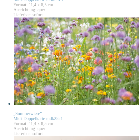
Format: 11,4 x 8,5 cm
Ausrichtung: quer
Lieferbar: sofort
„Sommerwiese“
Midi-Doppelkarte mdk2521
Format: 11,4 x 8,5 cm
Ausrichtung: quer
Lieferbar: sofort