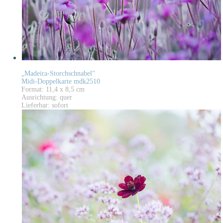
„Madeira-Storchschnabel“
Midi-Doppelkarte mdk2510
Format: 11,4 x 8,5 cm
Ausrichtung: quer
Lieferbar: sofort