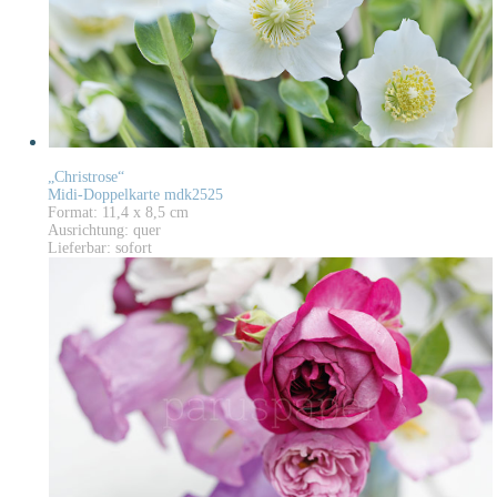
„Christrose“
Midi-Doppelkarte mdk2525
Format: 11,4 x 8,5 cm
Ausrichtung: quer
Lieferbar: sofort