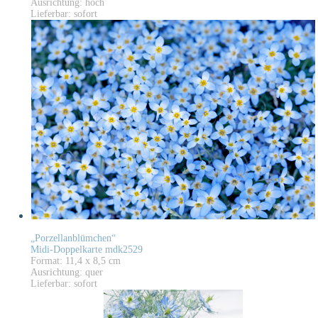
Ausrichtung: hoch
Lieferbar: sofort
„Porzellanblümchen“
Midi-Doppelkarte mdk2529
Format: 11,4 x 8,5 cm
Ausrichtung: quer
Lieferbar: sofort