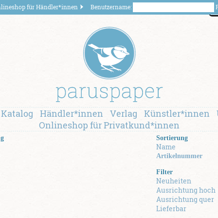
lineshop für Händler*innen
Benutzername:
P
B
B
B
B
B
B
B
B
B
B
B
B
B
B
B
B
B
B
B
B
B
B
B
B
Katalog
Händler*innen
Verlag
Künstler*innen
Onlineshop für Privatkund*innen
ng
Sortierung
Name
Artikelnummer
Filter
Neuheiten
Ausrichtung hoch
Ausrichtung quer
Lieferbar