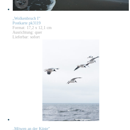
„Wolkenbruch I“
Postkarte pk3119
Format: 17,2 x 12,1 cm
Ausrichtung: quer
Lieferbar: sofort
„Möwen an der Küste“