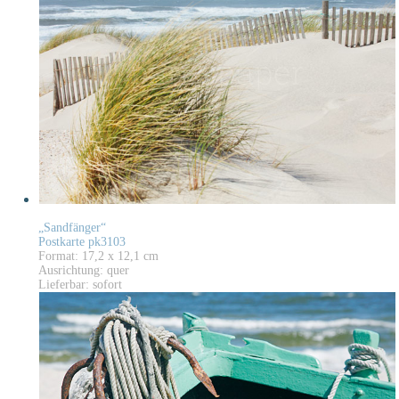
„Sandfänger“
Postkarte pk3103
Format: 17,2 x 12,1 cm
Ausrichtung: quer
Lieferbar: sofort