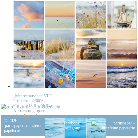
„Meeresrauschen VII“
Postkarte pk3006
Format: 16,8 x 11,8 cm
zurück zur Übersicht
Ausrichtung: quer
Lieferbar: sofort
© 2026
facebook
paruspaper
.
nutzfeine
instagram
papeterie