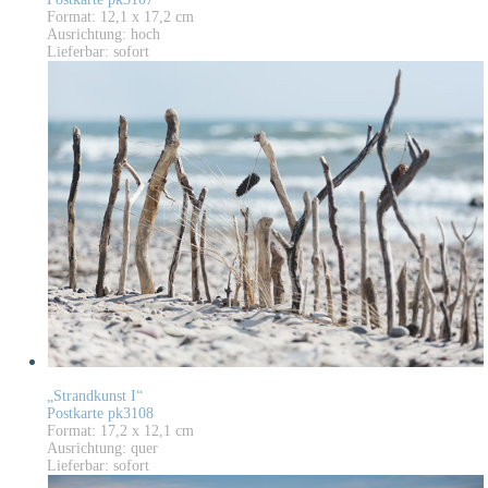
Format: 12,1 x 17,2 cm
Ausrichtung: hoch
Lieferbar: sofort
„Strandkunst I“
Postkarte pk3108
Format: 17,2 x 12,1 cm
Ausrichtung: quer
Lieferbar: sofort