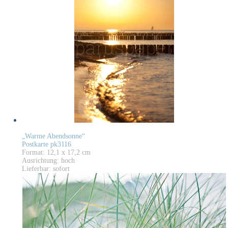
„Warme Abendsonne“
Postkarte pk3116
Format: 12,1 x 17,2 cm
Ausrichtung: hoch
Lieferbar: sofort