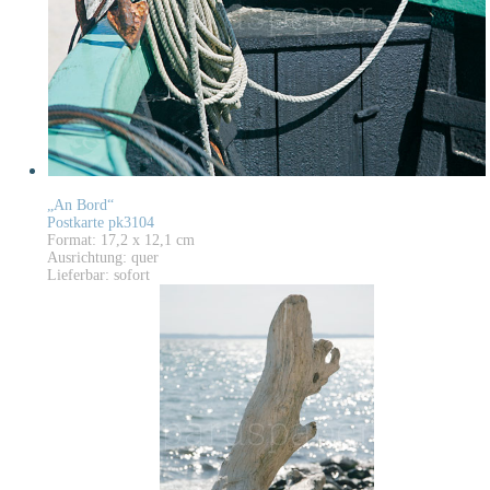
„An Bord“
Postkarte pk3104
Format: 17,2 x 12,1 cm
Ausrichtung: quer
Lieferbar: sofort