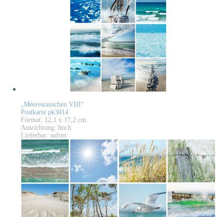
„Meeresrauschen VIII“
Postkarte pk3014
Format: 12,1 x 17,2 cm
Ausrichtung: hoch
Lieferbar: sofort