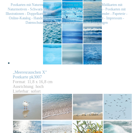
Postkarten mit Naturmotiven
-
Doppelkarten mit Naturmotiven
-
Midikarten mit
Naturmotiven
-
Schwarz-Weiß-Postkarten mit historischen Motiven
-
Postkarten mit
Illustrationen
-
Doppelkarten mit Illustrationen
-
Postkartensets
-
Kalender
-
Papeterie
-
Online-Katalog
-
Handelsvertreter für Postkarten gesucht
-
Kontakt
-
Impressum
-
Datenschutzerklärung
-
Allgemeine Geschäftsbedingungen
„Meeresrauschen X“
Postkarte pk3007
Format: 11,8 x 16,8 cm
Ausrichtung: hoch
Lieferbar: sofort