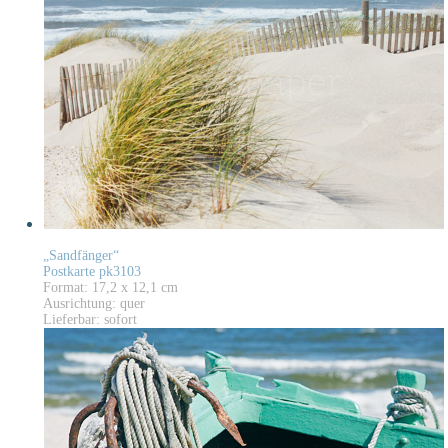
„Sandfänger“
Postkarte pk3103
Format: 17,2 x 12,1 cm
Ausrichtung: quer
Lieferbar: sofort