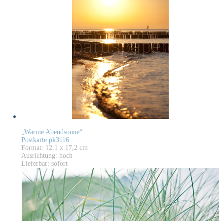
„Warme Abendsonne“
Postkarte pk3116
Format: 12,1 x 17,2 cm
Ausrichtung: hoch
Lieferbar: sofort