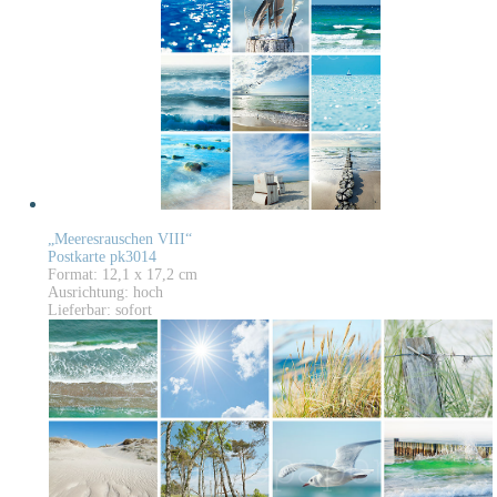
„Meeresrauschen VIII“
Postkarte pk3014
Format: 12,1 x 17,2 cm
Ausrichtung: hoch
Lieferbar: sofort