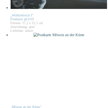
„Wolkenbruch I“
Postkarte pk3119
Format: 17,2 x 12,1 cm
Ausrichtung: quer
Lieferbar: sofort
„Möwen an der Küste“