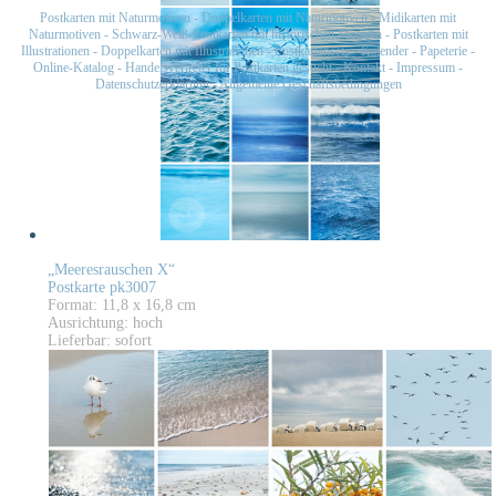
Postkarten mit Naturmotiven
-
Doppelkarten mit Naturmotiven
-
Midikarten mit
Naturmotiven
-
Schwarz-Weiß-Postkarten mit historischen Motiven
-
Postkarten mit
Illustrationen
-
Doppelkarten mit Illustrationen
-
Postkartensets
-
Kalender
-
Papeterie
-
Online-Katalog
-
Handelsvertreter für Postkarten gesucht
-
Kontakt
-
Impressum
-
Datenschutzerklärung
-
Allgemeine Geschäftsbedingungen
„Meeresrauschen X“
Postkarte pk3007
Format: 11,8 x 16,8 cm
Ausrichtung: hoch
Lieferbar: sofort