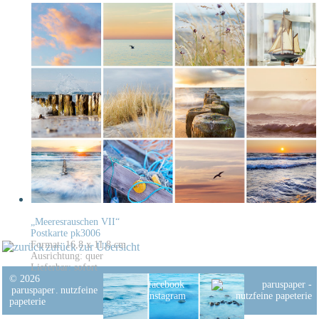
„Meeresrauschen VII“
Postkarte pk3006
Format: 16,8 x 11,8 cm
zurück zur Übersicht
Ausrichtung: quer
Lieferbar: sofort
© 2026
facebook
paruspaper
.
nutzfeine
instagram
papeterie