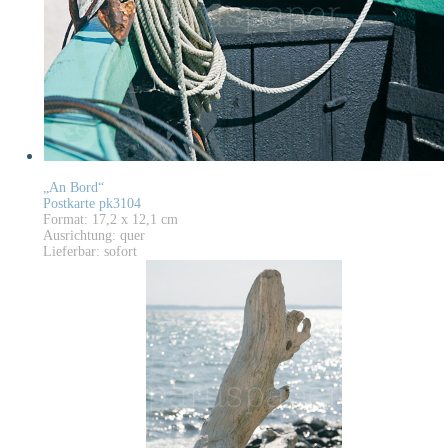
„An Bord“
Postkarte pk3104
Format: 17,2 x 12,1 cm
Ausrichtung: quer
Lieferbar: sofort