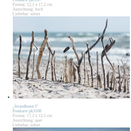
Format: 12,1 x 17,2 cm
Ausrichtung: hoch
Lieferbar: sofort
„Strandkunst I“
Postkarte pk3108
Format: 17,2 x 12,1 cm
Ausrichtung: quer
Lieferbar: sofort