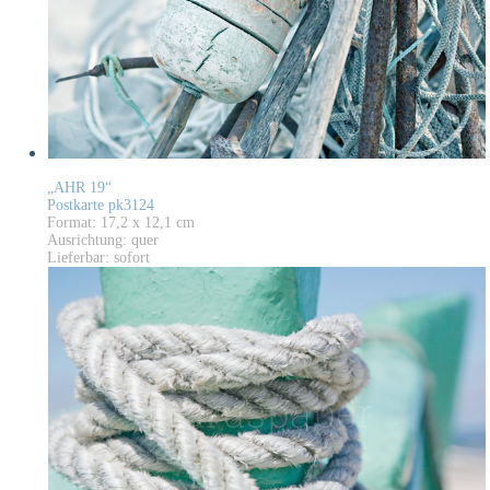
„AHR 19“
Postkarte pk3124
Format: 17,2 x 12,1 cm
Ausrichtung: quer
Lieferbar: sofort