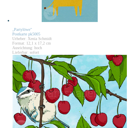
„Partylöwe“
Postkarte pk5005
Urheber: Xenia Schmidt
Format: 12,1 x 17,2 cm
Ausrichtung: hoch
Lieferbar: sofort