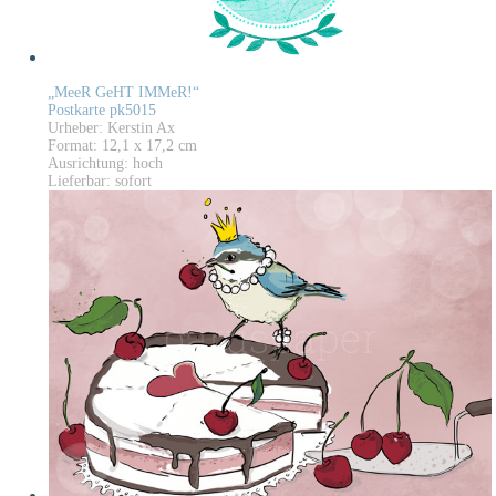
„MeeR GeHT IMMeR!“
Postkarte pk5015
Urheber: Kerstin Ax
Format: 12,1 x 17,2 cm
Ausrichtung: hoch
Lieferbar: sofort