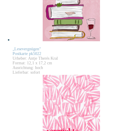
„Lesevergnügen“
Postkarte pk5022
Urheber: Antje Therés Kral
Format: 12,1 x 17,2 cm
Ausrichtung: hoch
Lieferbar: sofort