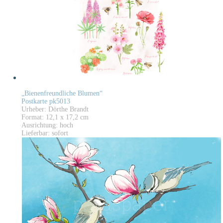
„Bienenfreundliche Blumen“
Postkarte pk5013
Urheber: Dörthe Brandt
Format: 12,1 x 17,2 cm
Ausrichtung: hoch
Lieferbar: sofort