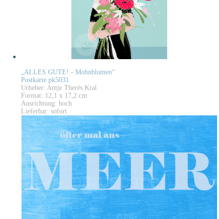
„ALLES GUTE! - Mohnblumen“
Postkarte pk5031
Urheber: Antje Therés Kral
Format: 12,1 x 17,2 cm
Ausrichtung: hoch
Lieferbar: sofort