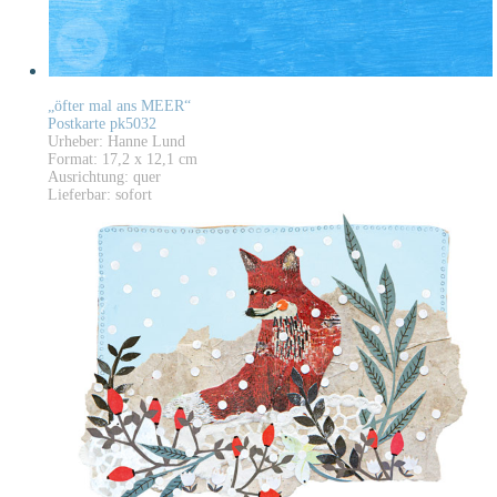
„öfter mal ans MEER“
Postkarte pk5032
Urheber: Hanne Lund
Format: 17,2 x 12,1 cm
Ausrichtung: quer
Lieferbar: sofort