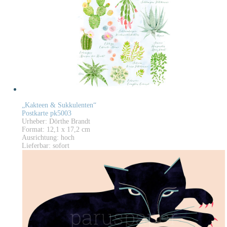
„Kakteen & Sukkulenten“
Postkarte pk5003
Urheber: Dörthe Brandt
Format: 12,1 x 17,2 cm
Ausrichtung: hoch
Lieferbar: sofort