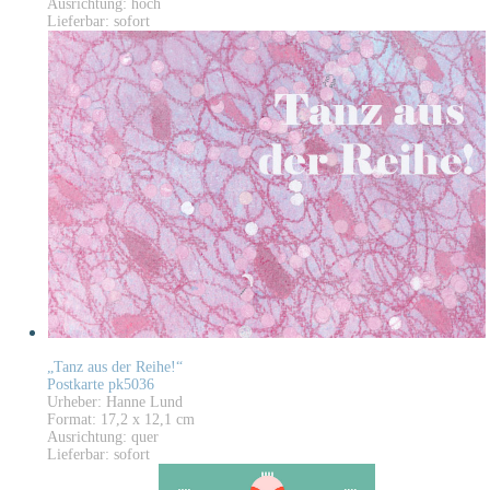
Ausrichtung: hoch
Lieferbar: sofort
„Tanz aus der Reihe!“
Postkarte pk5036
Urheber: Hanne Lund
Format: 17,2 x 12,1 cm
Ausrichtung: quer
Lieferbar: sofort