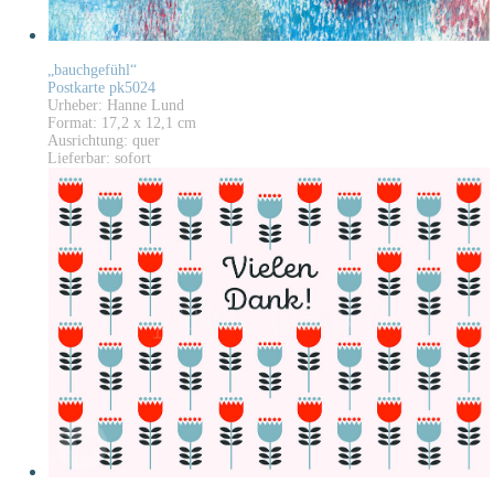
„bauchgefühl“
Postkarte pk5024
Urheber: Hanne Lund
Format: 17,2 x 12,1 cm
Ausrichtung: quer
Lieferbar: sofort