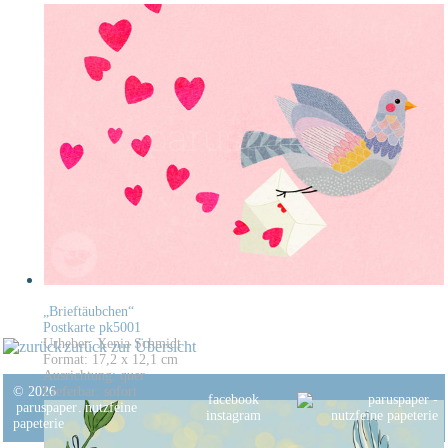
„Brieftäubchen“
Postkarte pk5001
Urheber: Xenia Schmidt
zurück zur Übersicht
Format: 17,2 x 12,1 cm
Ausrichtung: quer
© 2026
Lieferbar: sofort
facebook
paruspaper
.
nutzfeine
instagram
papeterie