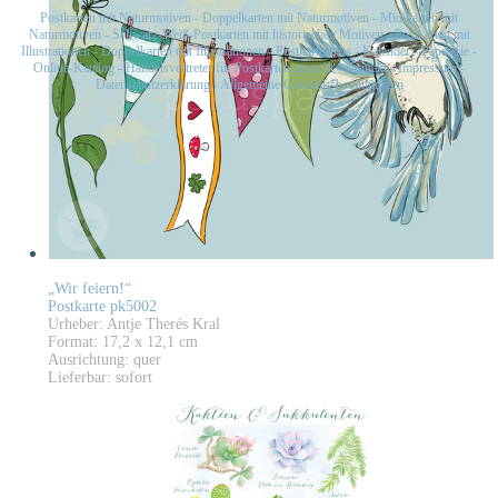
Postkarten mit Naturmotiven
-
Doppelkarten mit Naturmotiven
-
Midikarten mit
Naturmotiven
-
Schwarz-Weiß-Postkarten mit historischen Motiven
-
Postkarten mit
Illustrationen
-
Doppelkarten mit Illustrationen
-
Postkartensets
-
Kalender
-
Papeterie
-
Online-Katalog
-
Handelsvertreter für Postkarten gesucht
-
Kontakt
-
Impressum
-
Datenschutzerklärung
-
Allgemeine Geschäftsbedingungen
„Wir feiern!“
Postkarte pk5002
Urheber: Antje Therés Kral
Format: 17,2 x 12,1 cm
Ausrichtung: quer
Lieferbar: sofort