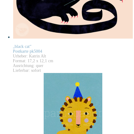
„black cat“
Postkarte pk5004
Urheber: Katrin Alt
Format: 17,2 x 12,1 cm
Ausrichtung: quer
Lieferbar: sofort