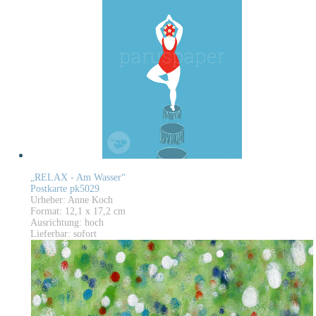
„RELAX - Am Wasser“
Postkarte pk5029
Urheber: Anne Koch
Format: 12,1 x 17,2 cm
Ausrichtung: hoch
Lieferbar: sofort