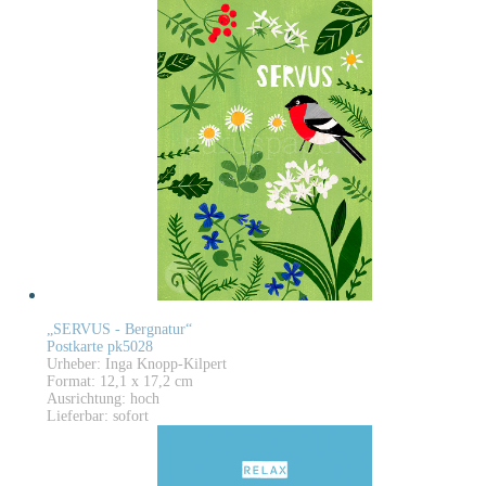
„SERVUS - Bergnatur“
Postkarte pk5028
Urheber: Inga Knopp-Kilpert
Format: 12,1 x 17,2 cm
Ausrichtung: hoch
Lieferbar: sofort