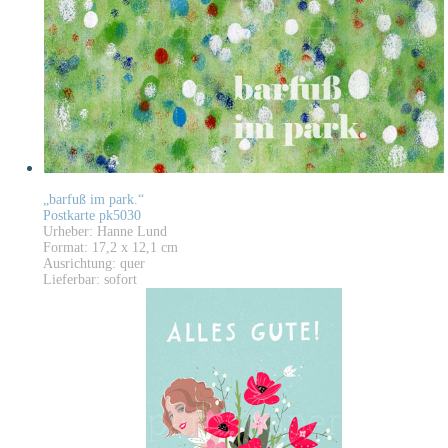
„barfuß im park.“
Postkarte pk5030
Urheber: Hanne Lund
Format: 17,2 x 12,1 cm
Ausrichtung: quer
Lieferbar: sofort