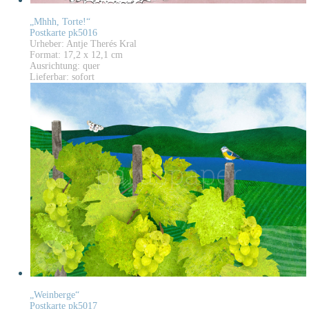
„Mhhh, Torte!“
Postkarte pk5016
Urheber: Antje Therés Kral
Format: 17,2 x 12,1 cm
Ausrichtung: quer
Lieferbar: sofort
„Weinberge“
Postkarte pk5017