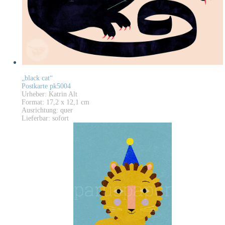
„black cat“
Postkarte pk5004
Urheber: Katrin Alt
Format: 17,2 x 12,1 cm
Ausrichtung: quer
Lieferbar: sofort