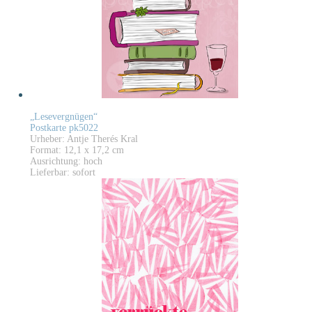
„Lesevergnügen“
Postkarte pk5022
Urheber: Antje Therés Kral
Format: 12,1 x 17,2 cm
Ausrichtung: hoch
Lieferbar: sofort