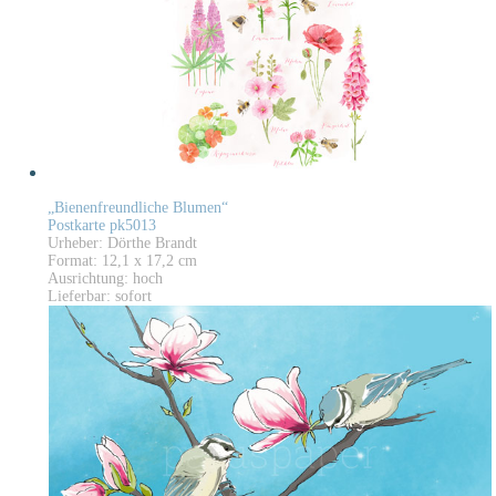
„Bienenfreundliche Blumen“
Postkarte pk5013
Urheber: Dörthe Brandt
Format: 12,1 x 17,2 cm
Ausrichtung: hoch
Lieferbar: sofort