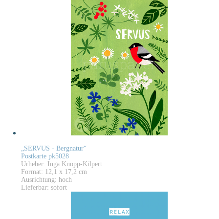
„SERVUS - Bergnatur“
Postkarte pk5028
Urheber: Inga Knopp-Kilpert
Format: 12,1 x 17,2 cm
Ausrichtung: hoch
Lieferbar: sofort