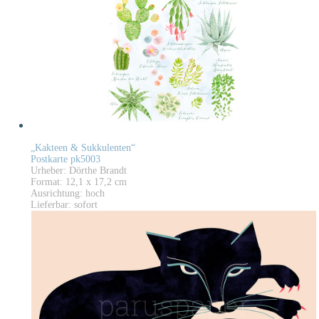
„Kakteen & Sukkulenten“
Postkarte pk5003
Urheber: Dörthe Brandt
Format: 12,1 x 17,2 cm
Ausrichtung: hoch
Lieferbar: sofort