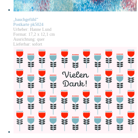
„bauchgefühl“
Postkarte pk5024
Urheber: Hanne Lund
Format: 17,2 x 12,1 cm
Ausrichtung: quer
Lieferbar: sofort