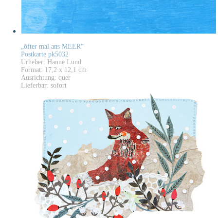
„öfter mal ans MEER“
Postkarte pk5032
Urheber: Hanne Lund
Format: 17,2 x 12,1 cm
Ausrichtung: quer
Lieferbar: sofort