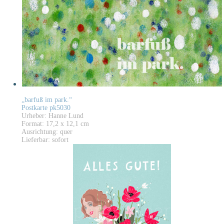
„barfuß im park.“
Postkarte pk5030
Urheber: Hanne Lund
Format: 17,2 x 12,1 cm
Ausrichtung: quer
Lieferbar: sofort