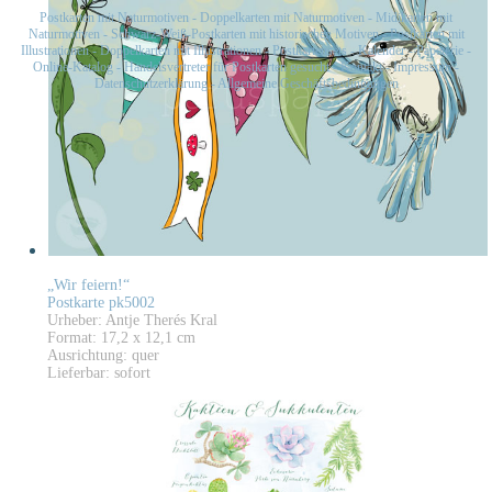
Postkarten mit Naturmotiven
-
Doppelkarten mit Naturmotiven
-
Midikarten mit
Naturmotiven
-
Schwarz-Weiß-Postkarten mit historischen Motiven
-
Postkarten mit
Illustrationen
-
Doppelkarten mit Illustrationen
-
Postkartensets
-
Kalender
-
Papeterie
-
Online-Katalog
-
Handelsvertreter für Postkarten gesucht
-
Kontakt
-
Impressum
-
Datenschutzerklärung
-
Allgemeine Geschäftsbedingungen
„Wir feiern!“
Postkarte pk5002
Urheber: Antje Therés Kral
Format: 17,2 x 12,1 cm
Ausrichtung: quer
Lieferbar: sofort