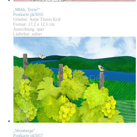
„Mhhh, Torte!“
Postkarte pk5016
Urheber: Antje Therés Kral
Format: 17,2 x 12,1 cm
Ausrichtung: quer
Lieferbar: sofort
„Weinberge“
Postkarte pk5017