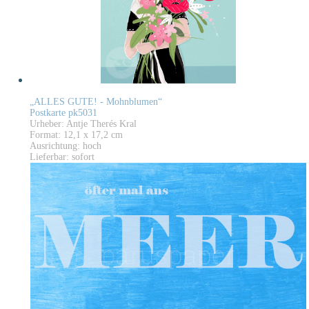
„ALLES GUTE! - Mohnblumen“
Postkarte pk5031
Urheber: Antje Therés Kral
Format: 12,1 x 17,2 cm
Ausrichtung: hoch
Lieferbar: sofort