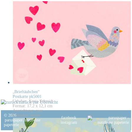
„Brieftäubchen“
Postkarte pk5001
Urheber: Xenia Schmidt
zurück zur Übersicht
Format: 17,2 x 12,1 cm
Ausrichtung: quer
© 2026
Lieferbar: sofort
facebook
paruspaper
.
nutzfeine
instagram
papeterie