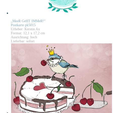
„MeeR GeHT IMMeR!“
Postkarte pk5015
Urheber: Kerstin Ax
Format: 12,1 x 17,2 cm
Ausrichtung: hoch
Lieferbar: sofort