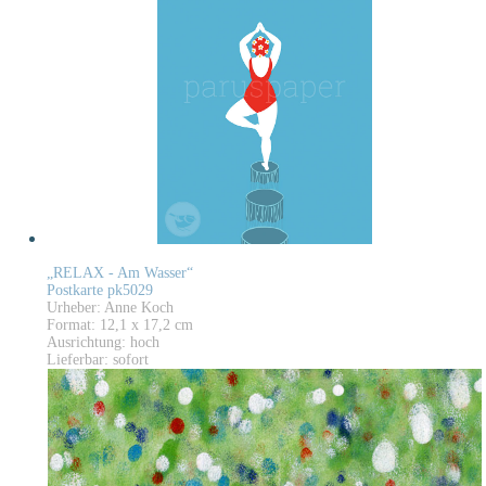
„RELAX - Am Wasser“
Postkarte pk5029
Urheber: Anne Koch
Format: 12,1 x 17,2 cm
Ausrichtung: hoch
Lieferbar: sofort