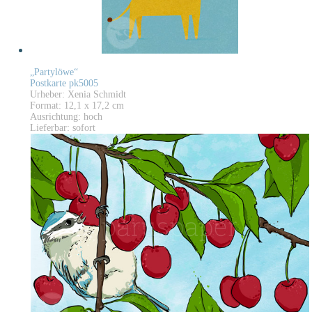
„Partylöwe“
Postkarte pk5005
Urheber: Xenia Schmidt
Format: 12,1 x 17,2 cm
Ausrichtung: hoch
Lieferbar: sofort