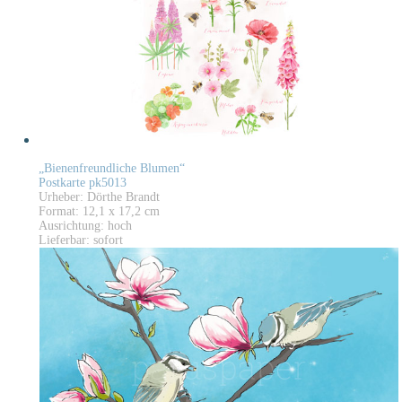
„Bienenfreundliche Blumen“
Postkarte pk5013
Urheber: Dörthe Brandt
Format: 12,1 x 17,2 cm
Ausrichtung: hoch
Lieferbar: sofort