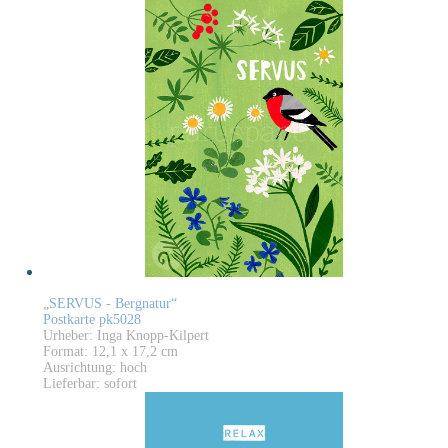
„SERVUS - Bergnatur“
Postkarte pk5028
Urheber: Inga Knopp-Kilpert
Format: 12,1 x 17,2 cm
Ausrichtung: hoch
Lieferbar: sofort