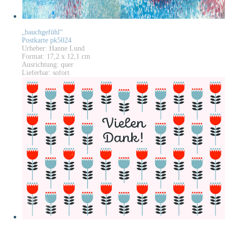
„bauchgefühl“
Postkarte pk5024
Urheber: Hanne Lund
Format: 17,2 x 12,1 cm
Ausrichtung: quer
Lieferbar: sofort