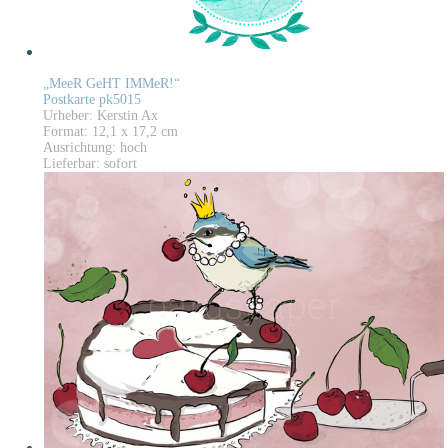
„MeeR GeHT IMMeR!“
Postkarte pk5015
Urheber: Kerstin Ax
Format: 12,1 x 17,2 cm
Ausrichtung: hoch
Lieferbar: sofort