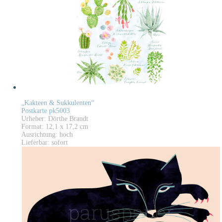
„Kakteen & Sukkulenten“
Postkarte pk5003
Urheber: Dörthe Brandt
Format: 12,1 x 17,2 cm
Ausrichtung: hoch
Lieferbar: sofort