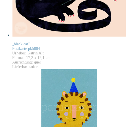
„black cat“
Postkarte pk5004
Urheber: Katrin Alt
Format: 17,2 x 12,1 cm
Ausrichtung: quer
Lieferbar: sofort