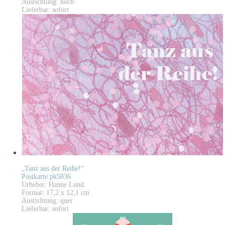
Ausrichtung: hoch
Lieferbar: sofort
„Tanz aus der Reihe!“
Postkarte pk5036
Urheber: Hanne Lund
Format: 17,2 x 12,1 cm
Ausrichtung: quer
Lieferbar: sofort