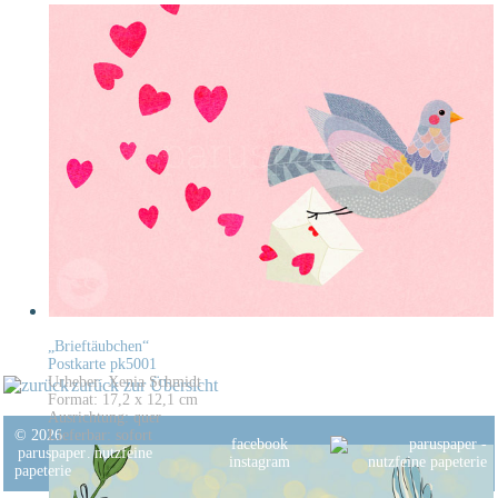
„Brieftäubchen“
Postkarte pk5001
Urheber: Xenia Schmidt
zurück zur Übersicht
Format: 17,2 x 12,1 cm
Ausrichtung: quer
© 2026
Lieferbar: sofort
facebook
paruspaper
.
nutzfeine
instagram
papeterie