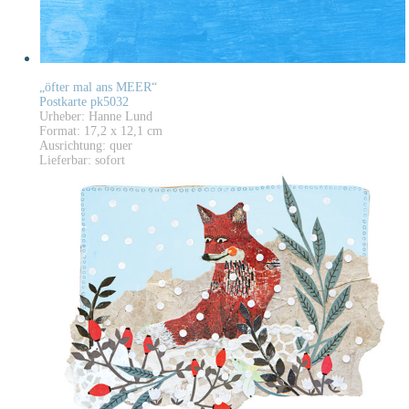
„öfter mal ans MEER“
Postkarte pk5032
Urheber: Hanne Lund
Format: 17,2 x 12,1 cm
Ausrichtung: quer
Lieferbar: sofort