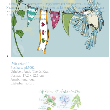
Postkarten mit Naturmotiven
-
Doppelkarten mit Naturmotiven
-
Midikarten mit
Naturmotiven
-
Schwarz-Weiß-Postkarten mit historischen Motiven
-
Postkarten mit
Illustrationen
-
Doppelkarten mit Illustrationen
-
Postkartensets
-
Kalender
-
Papeterie
-
Online-Katalog
-
Handelsvertreter für Postkarten gesucht
-
Kontakt
-
Impressum
-
Datenschutzerklärung
-
Allgemeine Geschäftsbedingungen
„Wir feiern!“
Postkarte pk5002
Urheber: Antje Therés Kral
Format: 17,2 x 12,1 cm
Ausrichtung: quer
Lieferbar: sofort