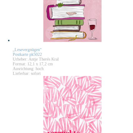
„Lesevergnügen“
Postkarte pk5022
Urheber: Antje Therés Kral
Format: 12,1 x 17,2 cm
Ausrichtung: hoch
Lieferbar: sofort