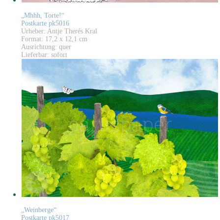
„Mhhh, Torte!“
Postkarte pk5016
Urheber: Antje Therés Kral
Format: 17,2 x 12,1 cm
Ausrichtung: quer
Lieferbar: sofort
„Weinberge“
Postkarte pk5017