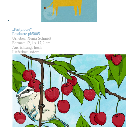
„Partylöwe“
Postkarte pk5005
Urheber: Xenia Schmidt
Format: 12,1 x 17,2 cm
Ausrichtung: hoch
Lieferbar: sofort