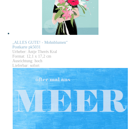
„ALLES GUTE! - Mohnblumen“
Postkarte pk5031
Urheber: Antje Therés Kral
Format: 12,1 x 17,2 cm
Ausrichtung: hoch
Lieferbar: sofort