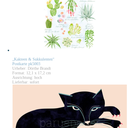
„Kakteen & Sukkulenten“
Postkarte pk5003
Urheber: Dörthe Brandt
Format: 12,1 x 17,2 cm
Ausrichtung: hoch
Lieferbar: sofort