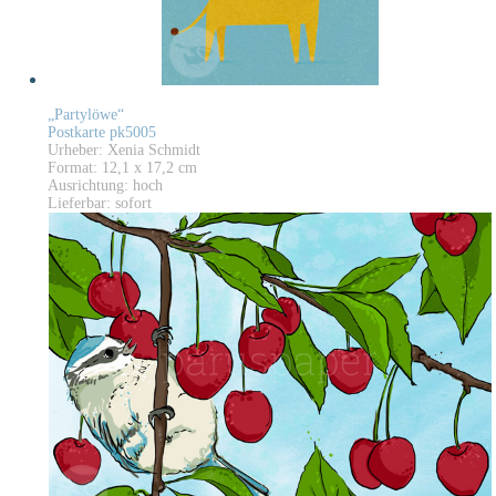
„Partylöwe“
Postkarte pk5005
Urheber: Xenia Schmidt
Format: 12,1 x 17,2 cm
Ausrichtung: hoch
Lieferbar: sofort