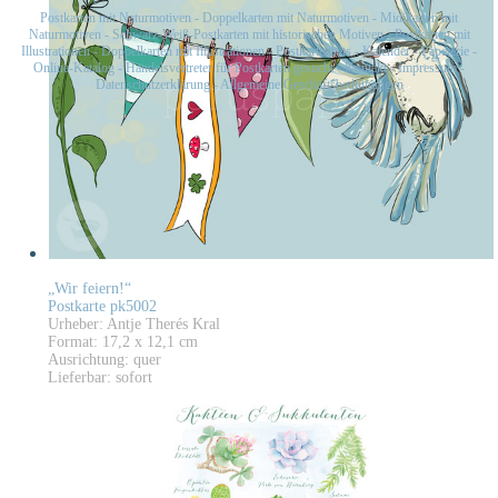
Postkarten mit Naturmotiven
-
Doppelkarten mit Naturmotiven
-
Midikarten mit
Naturmotiven
-
Schwarz-Weiß-Postkarten mit historischen Motiven
-
Postkarten mit
Illustrationen
-
Doppelkarten mit Illustrationen
-
Postkartensets
-
Kalender
-
Papeterie
-
Online-Katalog
-
Handelsvertreter für Postkarten gesucht
-
Kontakt
-
Impressum
-
Datenschutzerklärung
-
Allgemeine Geschäftsbedingungen
„Wir feiern!“
Postkarte pk5002
Urheber: Antje Therés Kral
Format: 17,2 x 12,1 cm
Ausrichtung: quer
Lieferbar: sofort