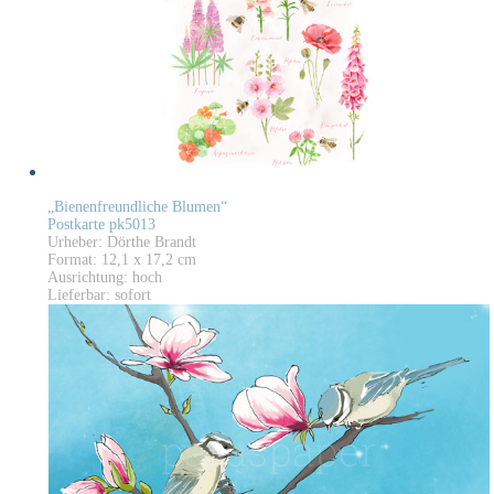
„Bienenfreundliche Blumen“
Postkarte pk5013
Urheber: Dörthe Brandt
Format: 12,1 x 17,2 cm
Ausrichtung: hoch
Lieferbar: sofort