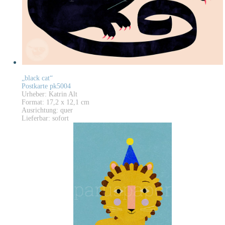
„black cat“
Postkarte pk5004
Urheber: Katrin Alt
Format: 17,2 x 12,1 cm
Ausrichtung: quer
Lieferbar: sofort