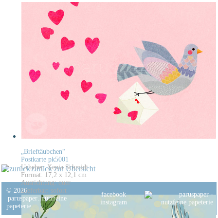
„Brieftäubchen“
Postkarte pk5001
Urheber: Xenia Schmidt
zurück zur Übersicht
Format: 17,2 x 12,1 cm
Ausrichtung: quer
© 2026
Lieferbar: sofort
facebook
paruspaper
.
nutzfeine
instagram
papeterie