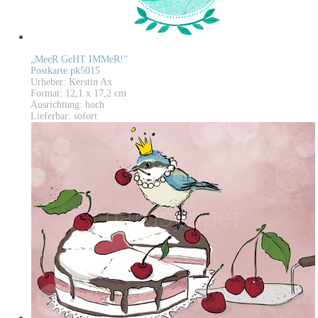
„MeeR GeHT IMMeR!“
Postkarte pk5015
Urheber: Kerstin Ax
Format: 12,1 x 17,2 cm
Ausrichtung: hoch
Lieferbar: sofort