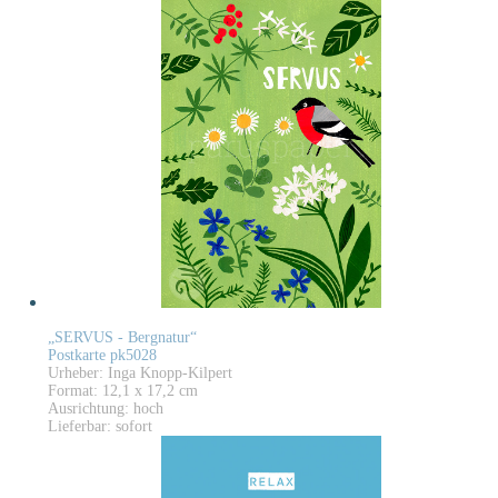
„SERVUS - Bergnatur“
Postkarte pk5028
Urheber: Inga Knopp-Kilpert
Format: 12,1 x 17,2 cm
Ausrichtung: hoch
Lieferbar: sofort