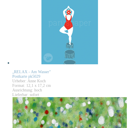
„RELAX - Am Wasser“
Postkarte pk5029
Urheber: Anne Koch
Format: 12,1 x 17,2 cm
Ausrichtung: hoch
Lieferbar: sofort