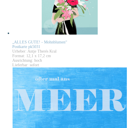
„ALLES GUTE! - Mohnblumen“
Postkarte pk5031
Urheber: Antje Therés Kral
Format: 12,1 x 17,2 cm
Ausrichtung: hoch
Lieferbar: sofort