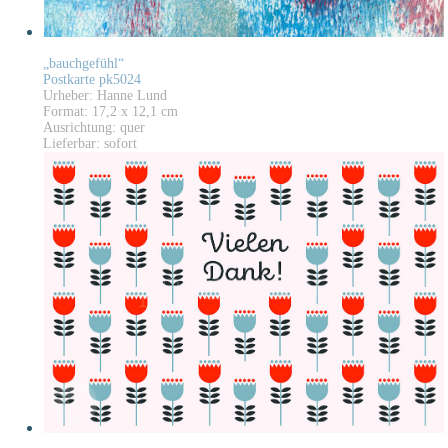
„bauchgefühl“
Postkarte pk5024
Urheber: Hanne Lund
Format: 17,2 x 12,1 cm
Ausrichtung: quer
Lieferbar: sofort