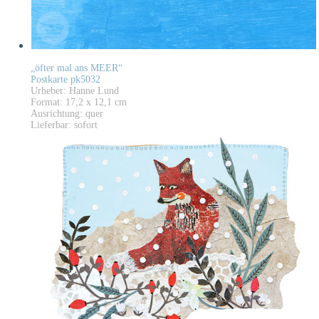
„öfter mal ans MEER“
Postkarte pk5032
Urheber: Hanne Lund
Format: 17,2 x 12,1 cm
Ausrichtung: quer
Lieferbar: sofort