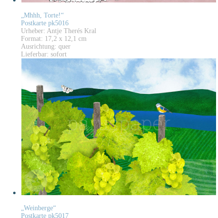
„Mhhh, Torte!“
Postkarte pk5016
Urheber: Antje Therés Kral
Format: 17,2 x 12,1 cm
Ausrichtung: quer
Lieferbar: sofort
„Weinberge“
Postkarte pk5017