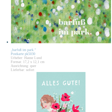
„barfuß im park.“
Postkarte pk5030
Urheber: Hanne Lund
Format: 17,2 x 12,1 cm
Ausrichtung: quer
Lieferbar: sofort