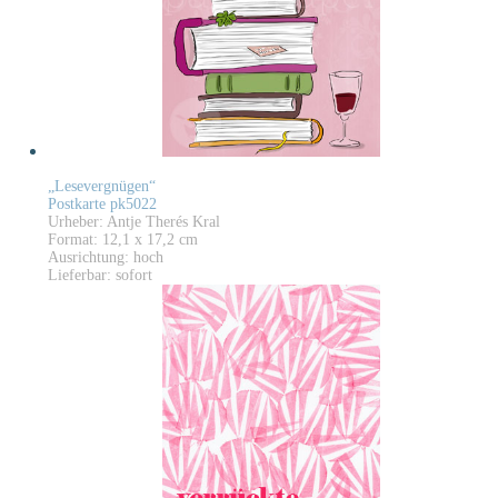
„Lesevergnügen“
Postkarte pk5022
Urheber: Antje Therés Kral
Format: 12,1 x 17,2 cm
Ausrichtung: hoch
Lieferbar: sofort