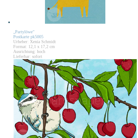
„Partylöwe“
Postkarte pk5005
Urheber: Xenia Schmidt
Format: 12,1 x 17,2 cm
Ausrichtung: hoch
Lieferbar: sofort