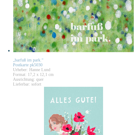
„barfuß im park.“
Postkarte pk5030
Urheber: Hanne Lund
Format: 17,2 x 12,1 cm
Ausrichtung: quer
Lieferbar: sofort