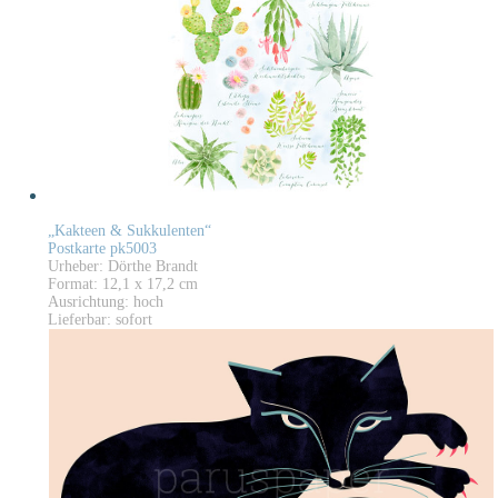
„Kakteen & Sukkulenten“
Postkarte pk5003
Urheber: Dörthe Brandt
Format: 12,1 x 17,2 cm
Ausrichtung: hoch
Lieferbar: sofort