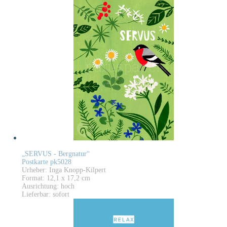
„SERVUS - Bergnatur“
Postkarte pk5028
Urheber: Inga Knopp-Kilpert
Format: 12,1 x 17,2 cm
Ausrichtung: hoch
Lieferbar: sofort