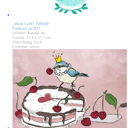
„MeeR GeHT IMMeR!“
Postkarte pk5015
Urheber: Kerstin Ax
Format: 12,1 x 17,2 cm
Ausrichtung: hoch
Lieferbar: sofort