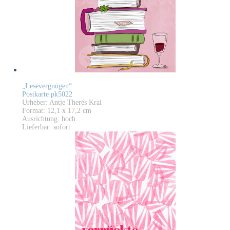
„Lesevergnügen“
Postkarte pk5022
Urheber: Antje Therés Kral
Format: 12,1 x 17,2 cm
Ausrichtung: hoch
Lieferbar: sofort