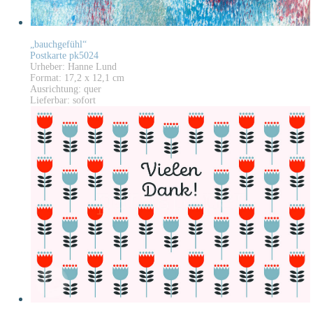
„bauchgefühl“
Postkarte pk5024
Urheber: Hanne Lund
Format: 17,2 x 12,1 cm
Ausrichtung: quer
Lieferbar: sofort