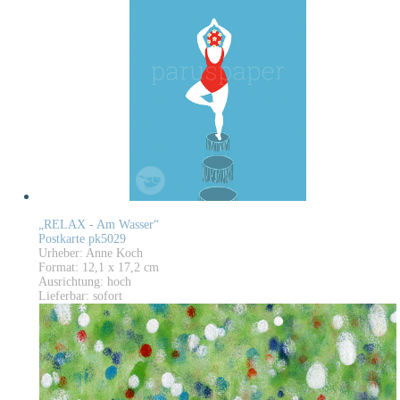
„RELAX - Am Wasser“
Postkarte pk5029
Urheber: Anne Koch
Format: 12,1 x 17,2 cm
Ausrichtung: hoch
Lieferbar: sofort