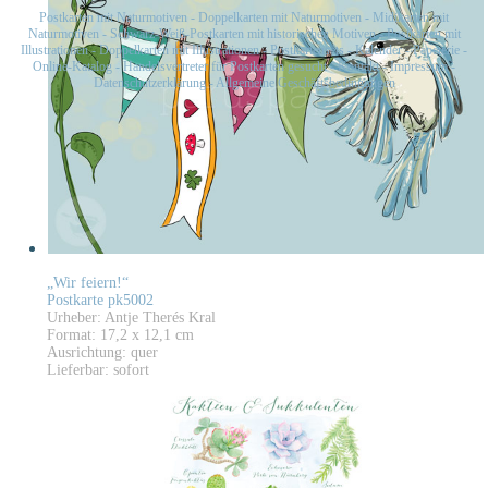
Postkarten mit Naturmotiven
-
Doppelkarten mit Naturmotiven
-
Midikarten mit
Naturmotiven
-
Schwarz-Weiß-Postkarten mit historischen Motiven
-
Postkarten mit
Illustrationen
-
Doppelkarten mit Illustrationen
-
Postkartensets
-
Kalender
-
Papeterie
-
Online-Katalog
-
Handelsvertreter für Postkarten gesucht
-
Kontakt
-
Impressum
-
Datenschutzerklärung
-
Allgemeine Geschäftsbedingungen
„Wir feiern!“
Postkarte pk5002
Urheber: Antje Therés Kral
Format: 17,2 x 12,1 cm
Ausrichtung: quer
Lieferbar: sofort