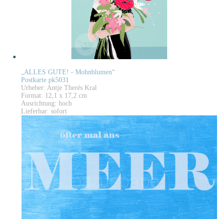
„ALLES GUTE! - Mohnblumen“
Postkarte pk5031
Urheber: Antje Therés Kral
Format: 12,1 x 17,2 cm
Ausrichtung: hoch
Lieferbar: sofort