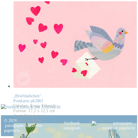
„Brieftäubchen“
Postkarte pk5001
Urheber: Xenia Schmidt
zurück zur Übersicht
Format: 17,2 x 12,1 cm
Ausrichtung: quer
© 2026
Lieferbar: sofort
facebook
paruspaper
.
nutzfeine
instagram
papeterie