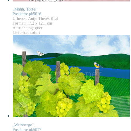
„Mhhh, Torte!“
Postkarte pk5016
Urheber: Antje Therés Kral
Format: 17,2 x 12,1 cm
Ausrichtung: quer
Lieferbar: sofort
„Weinberge“
Postkarte pk5017