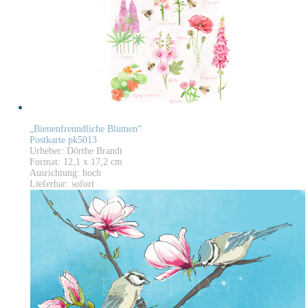
„Bienenfreundliche Blumen“
Postkarte pk5013
Urheber: Dörthe Brandt
Format: 12,1 x 17,2 cm
Ausrichtung: hoch
Lieferbar: sofort