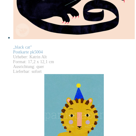
„black cat“
Postkarte pk5004
Urheber: Katrin Alt
Format: 17,2 x 12,1 cm
Ausrichtung: quer
Lieferbar: sofort