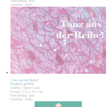
Ausrichtung: hoch
Lieferbar: sofort
„Tanz aus der Reihe!“
Postkarte pk5036
Urheber: Hanne Lund
Format: 17,2 x 12,1 cm
Ausrichtung: quer
Lieferbar: sofort