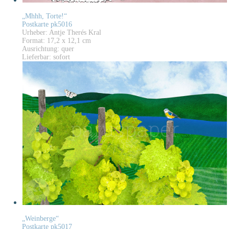
„Mhhh, Torte!“
Postkarte pk5016
Urheber: Antje Therés Kral
Format: 17,2 x 12,1 cm
Ausrichtung: quer
Lieferbar: sofort
„Weinberge“
Postkarte pk5017