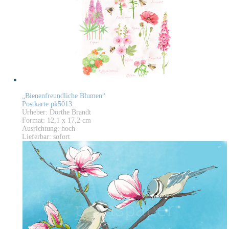
„Bienenfreundliche Blumen“
Postkarte pk5013
Urheber: Dörthe Brandt
Format: 12,1 x 17,2 cm
Ausrichtung: hoch
Lieferbar: sofort