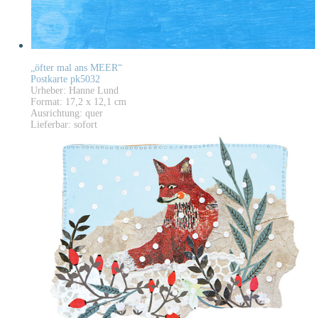
„öfter mal ans MEER“
Postkarte pk5032
Urheber: Hanne Lund
Format: 17,2 x 12,1 cm
Ausrichtung: quer
Lieferbar: sofort