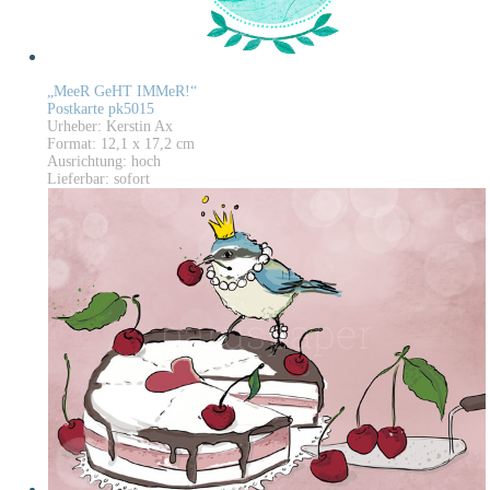
„MeeR GeHT IMMeR!“
Postkarte pk5015
Urheber: Kerstin Ax
Format: 12,1 x 17,2 cm
Ausrichtung: hoch
Lieferbar: sofort