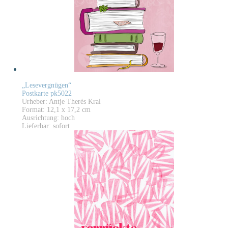
„Lesevergnügen“
Postkarte pk5022
Urheber: Antje Therés Kral
Format: 12,1 x 17,2 cm
Ausrichtung: hoch
Lieferbar: sofort