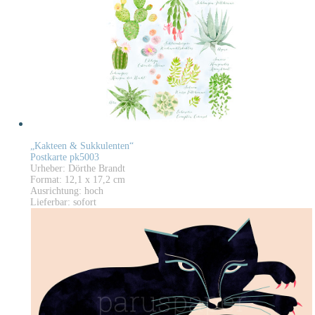
„Kakteen & Sukkulenten“
Postkarte pk5003
Urheber: Dörthe Brandt
Format: 12,1 x 17,2 cm
Ausrichtung: hoch
Lieferbar: sofort