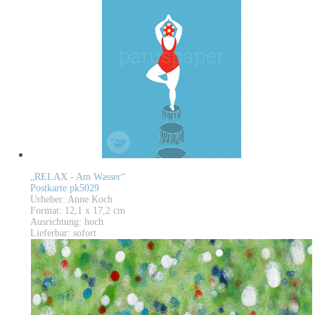
„RELAX - Am Wasser“
Postkarte pk5029
Urheber: Anne Koch
Format: 12,1 x 17,2 cm
Ausrichtung: hoch
Lieferbar: sofort