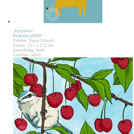
„Partylöwe“
Postkarte pk5005
Urheber: Xenia Schmidt
Format: 12,1 x 17,2 cm
Ausrichtung: hoch
Lieferbar: sofort