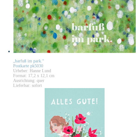
„barfuß im park.“
Postkarte pk5030
Urheber: Hanne Lund
Format: 17,2 x 12,1 cm
Ausrichtung: quer
Lieferbar: sofort