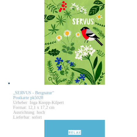
„SERVUS - Bergnatur“
Postkarte pk5028
Urheber: Inga Knopp-Kilpert
Format: 12,1 x 17,2 cm
Ausrichtung: hoch
Lieferbar: sofort