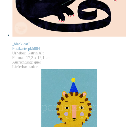
„black cat“
Postkarte pk5004
Urheber: Katrin Alt
Format: 17,2 x 12,1 cm
Ausrichtung: quer
Lieferbar: sofort