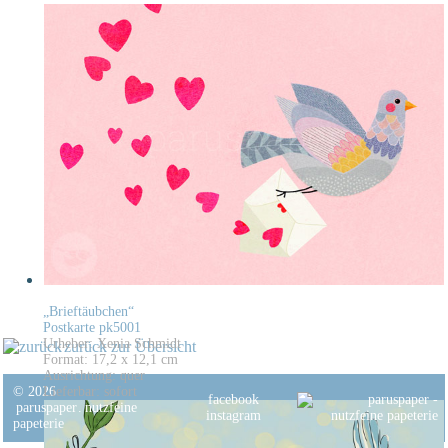
„Brieftäubchen“
Postkarte pk5001
Urheber: Xenia Schmidt
zurück zur Übersicht
Format: 17,2 x 12,1 cm
Ausrichtung: quer
© 2026
Lieferbar: sofort
facebook
paruspaper
.
nutzfeine
instagram
papeterie