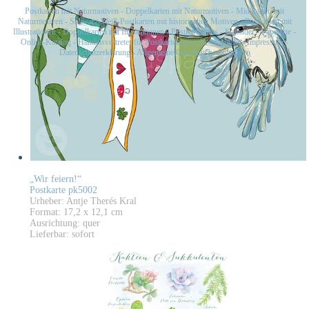
Postkarten mit Naturmotiven
-
Doppelkarten mit Naturmotiven
-
Midikarten mit
Naturmotiven
-
Schwarz-Weiß-Postkarten mit historischen Motiven
-
Postkarten mit
Illustrationen
-
Doppelkarten mit Illustrationen
-
Postkartensets
-
Kalender
-
Papeterie
-
Online-Katalog
-
Handelsvertreter für Postkarten gesucht
-
Kontakt
-
Impressum
-
Datenschutzerklärung
-
Allgemeine Geschäftsbedingungen
„Wir feiern!“
Postkarte pk5002
Urheber: Antje Therés Kral
Format: 17,2 x 12,1 cm
Ausrichtung: quer
Lieferbar: sofort