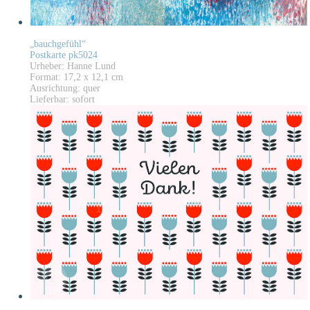
„bauchgefühl“
Postkarte pk5024
Urheber: Hanne Lund
Format: 17,2 x 12,1 cm
Ausrichtung: quer
Lieferbar: sofort