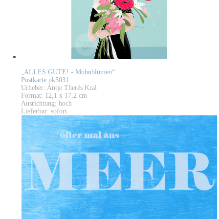
„ALLES GUTE! - Mohnblumen“
Postkarte pk5031
Urheber: Antje Therés Kral
Format: 12,1 x 17,2 cm
Ausrichtung: hoch
Lieferbar: sofort