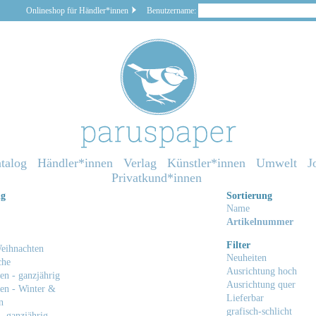
Onlineshop für Händler*innen
Benutzername:
talog
Händler*innen
Verlag
Künstler*innen
Umwelt
J
Privatkund*innen
ng
Sortierung
Name
Artikelnummer
Filter
eihnachten
Neuheiten
che
Ausrichtung hoch
en - ganzjährig
Ausrichtung quer
en - Winter &
Lieferbar
n
grafisch-schlicht
- ganzjährig