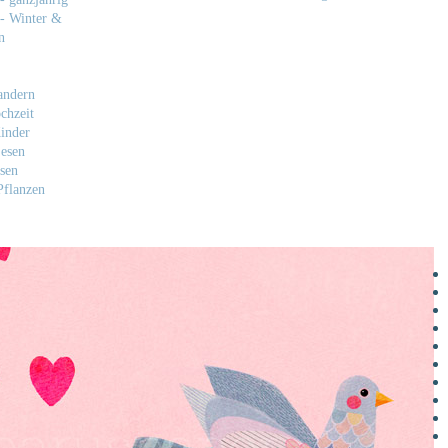
- Winter &
n
andern
chzeit
inder
esen
sen
flanzen