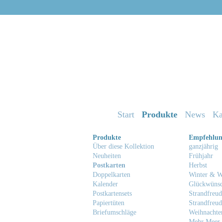
Start
Produkte
News
Ka
Produkte
Empfehlu
Über diese Kollektion
ganzjährig
Neuheiten
Frühjahr
Postkarten
Herbst
Doppelkarten
Winter & W
Kalender
Glückwüns
Postkartensets
Strandfreud
Papiertüten
Strandfreud
Briefumschläge
Weihnachte
Mehr Meer 