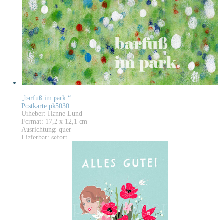
„barfuß im park.“
Postkarte pk5030
Urheber: Hanne Lund
Format: 17,2 x 12,1 cm
Ausrichtung: quer
Lieferbar: sofort