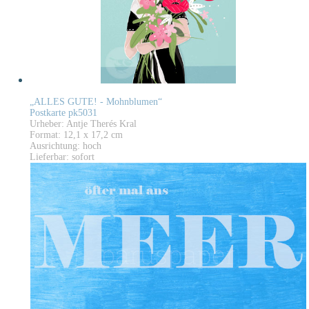
„ALLES GUTE! - Mohnblumen“
Postkarte pk5031
Urheber: Antje Therés Kral
Format: 12,1 x 17,2 cm
Ausrichtung: hoch
Lieferbar: sofort