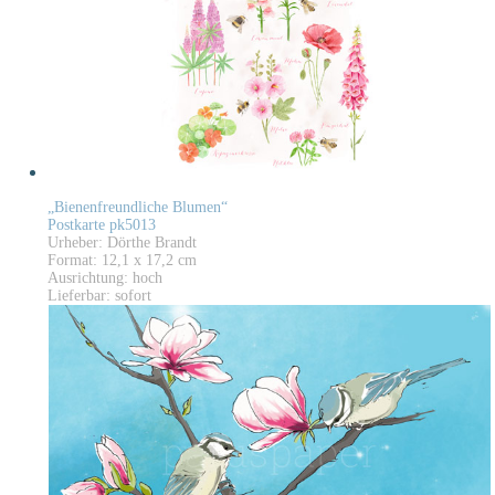
„Bienenfreundliche Blumen“
Postkarte pk5013
Urheber: Dörthe Brandt
Format: 12,1 x 17,2 cm
Ausrichtung: hoch
Lieferbar: sofort