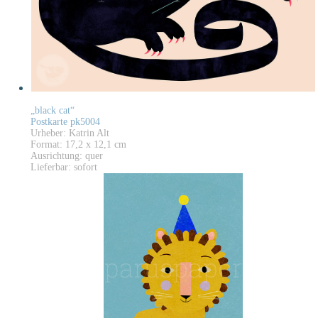
„black cat“
Postkarte pk5004
Urheber: Katrin Alt
Format: 17,2 x 12,1 cm
Ausrichtung: quer
Lieferbar: sofort