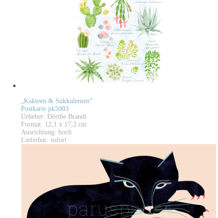
„Kakteen & Sukkulenten“
Postkarte pk5003
Urheber: Dörthe Brandt
Format: 12,1 x 17,2 cm
Ausrichtung: hoch
Lieferbar: sofort