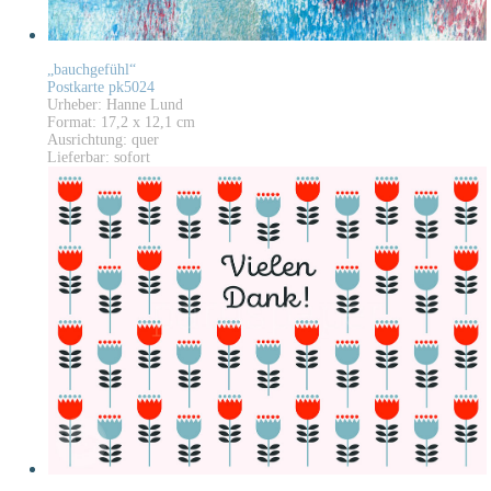
„bauchgefühl“
Postkarte pk5024
Urheber: Hanne Lund
Format: 17,2 x 12,1 cm
Ausrichtung: quer
Lieferbar: sofort