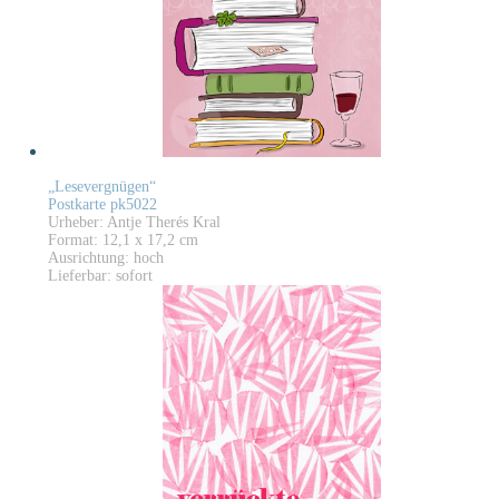
„Lesevergnügen“
Postkarte pk5022
Urheber: Antje Therés Kral
Format: 12,1 x 17,2 cm
Ausrichtung: hoch
Lieferbar: sofort