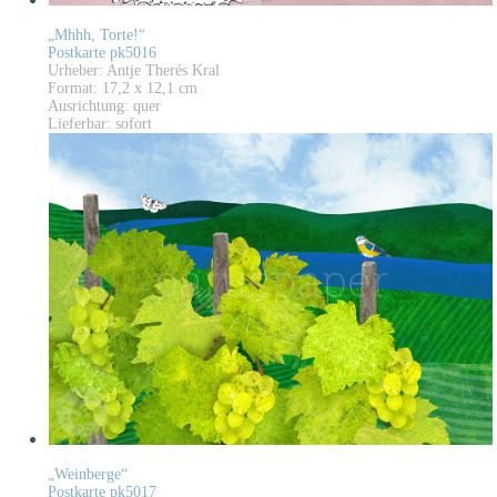
„Mhhh, Torte!“
Postkarte pk5016
Urheber: Antje Therés Kral
Format: 17,2 x 12,1 cm
Ausrichtung: quer
Lieferbar: sofort
„Weinberge“
Postkarte pk5017