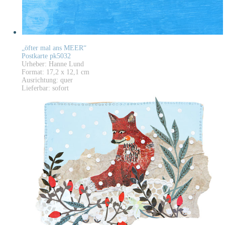
„öfter mal ans MEER“
Postkarte pk5032
Urheber: Hanne Lund
Format: 17,2 x 12,1 cm
Ausrichtung: quer
Lieferbar: sofort