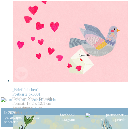
„Brieftäubchen“
Postkarte pk5001
Urheber: Xenia Schmidt
zurück zur Übersicht
Format: 17,2 x 12,1 cm
Ausrichtung: quer
© 2026
Lieferbar: sofort
facebook
paruspaper
.
nutzfeine
instagram
papeterie