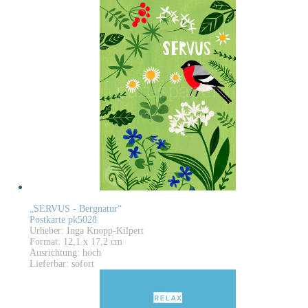
„SERVUS - Bergnatur“
Postkarte pk5028
Urheber: Inga Knopp-Kilpert
Format: 12,1 x 17,2 cm
Ausrichtung: hoch
Lieferbar: sofort