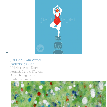
„RELAX - Am Wasser“
Postkarte pk5029
Urheber: Anne Koch
Format: 12,1 x 17,2 cm
Ausrichtung: hoch
Lieferbar: sofort