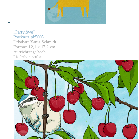
„Partylöwe“
Postkarte pk5005
Urheber: Xenia Schmidt
Format: 12,1 x 17,2 cm
Ausrichtung: hoch
Lieferbar: sofort