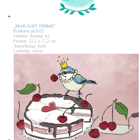
„MeeR GeHT IMMeR!“
Postkarte pk5015
Urheber: Kerstin Ax
Format: 12,1 x 17,2 cm
Ausrichtung: hoch
Lieferbar: sofort