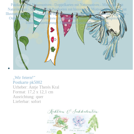
Postkarten mit Naturmotiven
-
Doppelkarten mit Naturmotiven
-
Midikarten mit
Naturmotiven
-
Schwarz-Weiß-Postkarten mit historischen Motiven
-
Postkarten mit
Illustrationen
-
Doppelkarten mit Illustrationen
-
Postkartensets
-
Kalender
-
Papeterie
-
Online-Katalog
-
Handelsvertreter für Postkarten gesucht
-
Kontakt
-
Impressum
-
Datenschutzerklärung
-
Allgemeine Geschäftsbedingungen
„Wir feiern!“
Postkarte pk5002
Urheber: Antje Therés Kral
Format: 17,2 x 12,1 cm
Ausrichtung: quer
Lieferbar: sofort