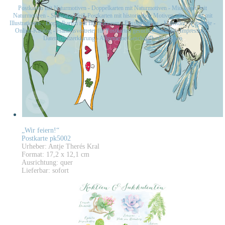
Postkarten mit Naturmotiven
-
Doppelkarten mit Naturmotiven
-
Midikarten mit
Naturmotiven
-
Schwarz-Weiß-Postkarten mit historischen Motiven
-
Postkarten mit
Illustrationen
-
Doppelkarten mit Illustrationen
-
Postkartensets
-
Kalender
-
Papeterie
-
Online-Katalog
-
Handelsvertreter für Postkarten gesucht
-
Kontakt
-
Impressum
-
Datenschutzerklärung
-
Allgemeine Geschäftsbedingungen
„Wir feiern!“
Postkarte pk5002
Urheber: Antje Therés Kral
Format: 17,2 x 12,1 cm
Ausrichtung: quer
Lieferbar: sofort