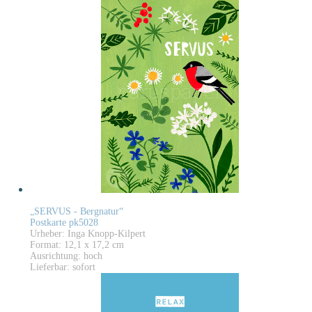
„SERVUS - Bergnatur“
Postkarte pk5028
Urheber: Inga Knopp-Kilpert
Format: 12,1 x 17,2 cm
Ausrichtung: hoch
Lieferbar: sofort