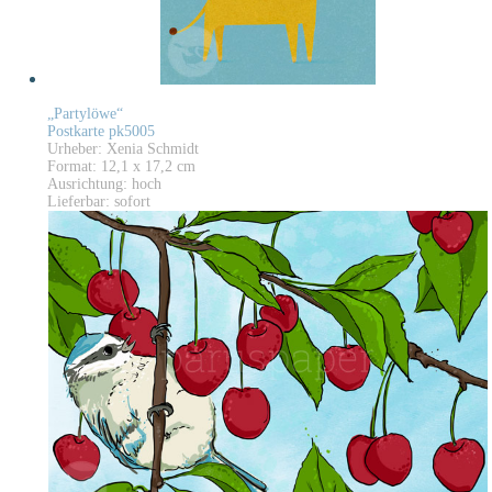
„Partylöwe“
Postkarte pk5005
Urheber: Xenia Schmidt
Format: 12,1 x 17,2 cm
Ausrichtung: hoch
Lieferbar: sofort