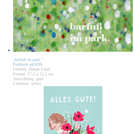
„barfuß im park.“
Postkarte pk5030
Urheber: Hanne Lund
Format: 17,2 x 12,1 cm
Ausrichtung: quer
Lieferbar: sofort