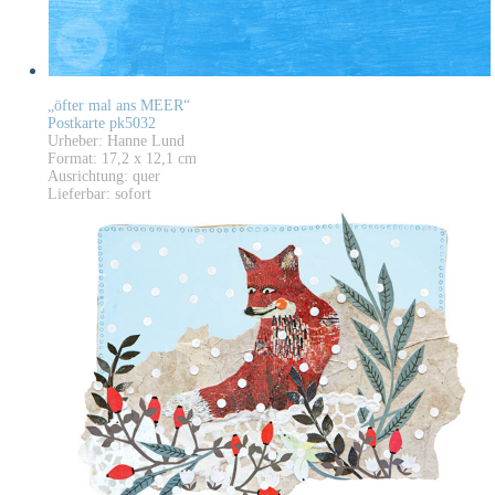
„öfter mal ans MEER“
Postkarte pk5032
Urheber: Hanne Lund
Format: 17,2 x 12,1 cm
Ausrichtung: quer
Lieferbar: sofort