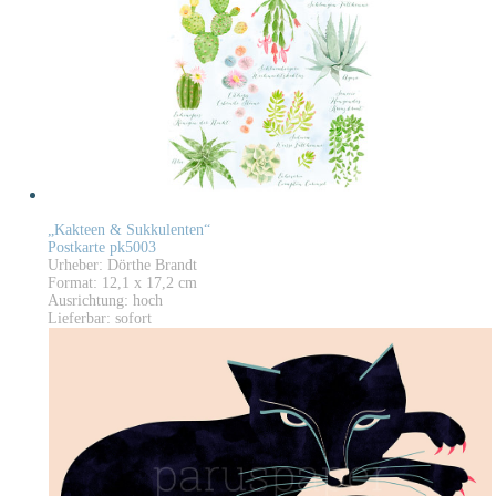
„Kakteen & Sukkulenten“
Postkarte pk5003
Urheber: Dörthe Brandt
Format: 12,1 x 17,2 cm
Ausrichtung: hoch
Lieferbar: sofort