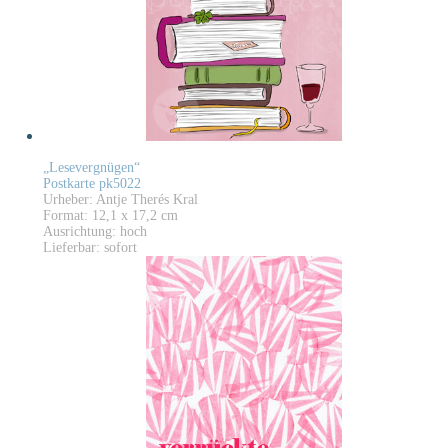
„Lesevergnügen“
Postkarte pk5022
Urheber: Antje Therés Kral
Format: 12,1 x 17,2 cm
Ausrichtung: hoch
Lieferbar: sofort