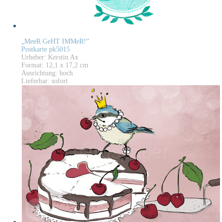
„MeeR GeHT IMMeR!“
Postkarte pk5015
Urheber: Kerstin Ax
Format: 12,1 x 17,2 cm
Ausrichtung: hoch
Lieferbar: sofort