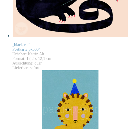
„black cat“
Postkarte pk5004
Urheber: Katrin Alt
Format: 17,2 x 12,1 cm
Ausrichtung: quer
Lieferbar: sofort