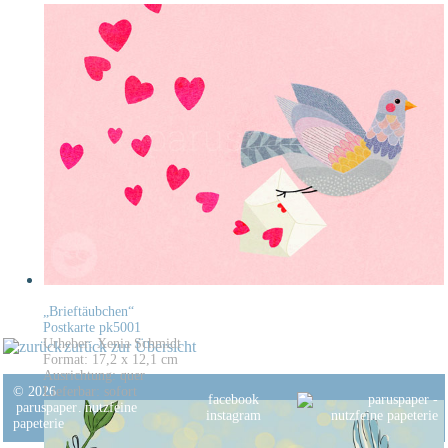
„Brieftäubchen“
Postkarte pk5001
Urheber: Xenia Schmidt
zurück zur Übersicht
Format: 17,2 x 12,1 cm
Ausrichtung: quer
© 2026
Lieferbar: sofort
facebook
paruspaper
.
nutzfeine
instagram
papeterie