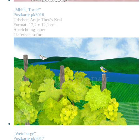
„Mhhh, Torte!“
Postkarte pk5016
Urheber: Antje Therés Kral
Format: 17,2 x 12,1 cm
Ausrichtung: quer
Lieferbar: sofort
„Weinberge“
Postkarte pk5017