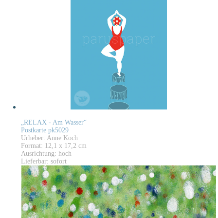
„RELAX - Am Wasser“
Postkarte pk5029
Urheber: Anne Koch
Format: 12,1 x 17,2 cm
Ausrichtung: hoch
Lieferbar: sofort