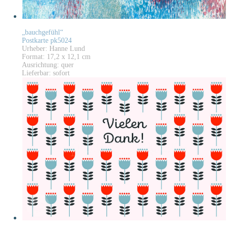
„bauchgefühl“
Postkarte pk5024
Urheber: Hanne Lund
Format: 17,2 x 12,1 cm
Ausrichtung: quer
Lieferbar: sofort