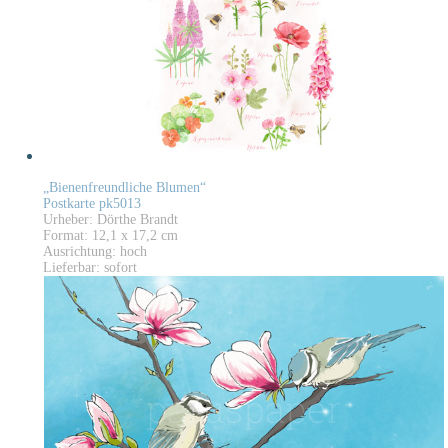
„Bienenfreundliche Blumen“
Postkarte pk5013
Urheber: Dörthe Brandt
Format: 12,1 x 17,2 cm
Ausrichtung: hoch
Lieferbar: sofort