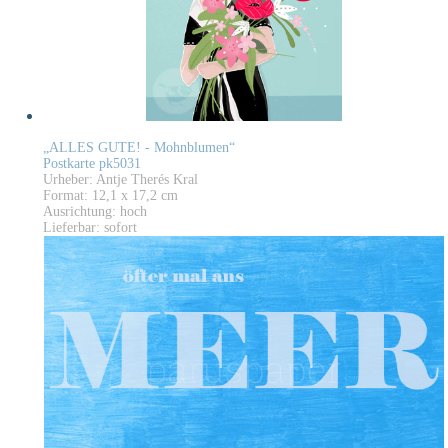
„ALLES GUTE! - Mohnblumen“
Postkarte pk5031
Urheber: Antje Therés Kral
Format: 12,1 x 17,2 cm
Ausrichtung: hoch
Lieferbar: sofort