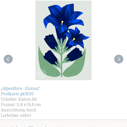
„Alpenflora - Enzian“
Postkarte pk5035
Urheber: Katrin Alt
Format: 11,8 x 16,8 cm
Ausrichtung: hoch
Lieferbar: sofort